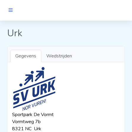
MANNEN
Urk
Clubs
Gegevens
Wedstrijden
Wedstrijden
Statistieken
Voetbalpiramide
Sportpark De Vormt
Links
Vormtweg 7b
VROUWEN
8321 NC Urk