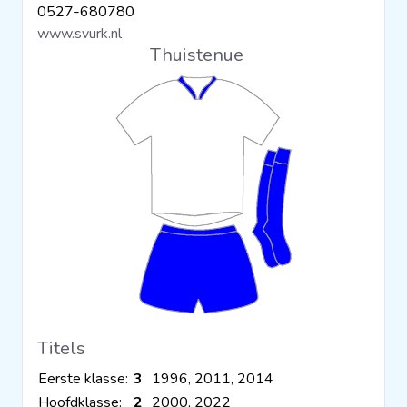
0527-680780
Clubs
www.svurk.nl
Thuistenue
Wedstrijden
Statistieken
Voetbalpiramide
Overige links
Titels
Eerste klasse:
3
1996, 2011, 2014
Hoofdklasse:
2
2000, 2022