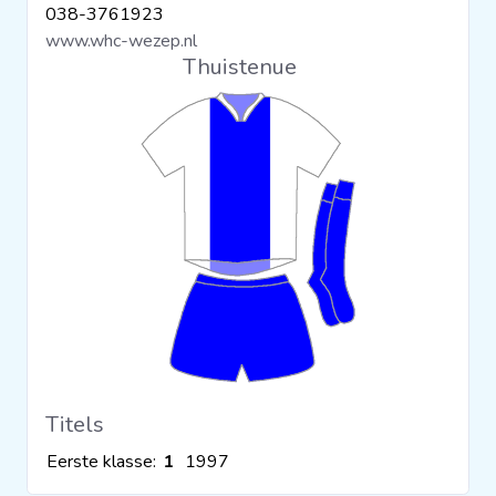
038-3761923
Clubs
www.whc-wezep.nl
Thuistenue
Wedstrijden
Statistieken
Voetbalpiramide
Overige links
Titels
Eerste klasse:
1
1997