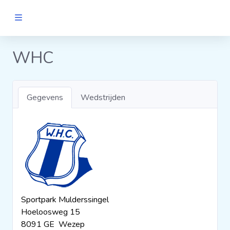
MANNEN
WHC
Clubs
Gegevens
Wedstrijden
Wedstrijden
Statistieken
Voetbalpiramide
Sportpark Mulderssingel
Links
Hoeloosweg 15
VROUWEN
8091 GE Wezep