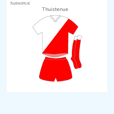
fcutrecht.nl
Clubs
Thuistenue
Wedstrijden
Statistieken
Voetbalpiramide
Overige links