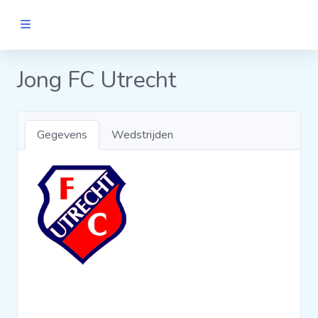
MANNEN
Jong FC Utrecht
Clubs
Gegevens
Wedstrijden
Wedstrijden
Statistieken
Voetbalpiramide
Links
VROUWEN