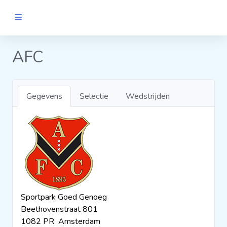
MANNEN
AFC
Clubs
Gegevens
Selectie
Wedstrijden
Wedstrijden
Statistieken
Voetbalpiramide
Sportpark Goed Genoeg
Links
Beethovenstraat 801
VROUWEN
1082 PR Amsterdam