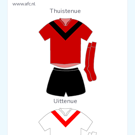
www.afc.nl
Clubs
Thuistenue
Wedstrijden
Statistieken
Voetbalpiramide
Overige links
Uittenue