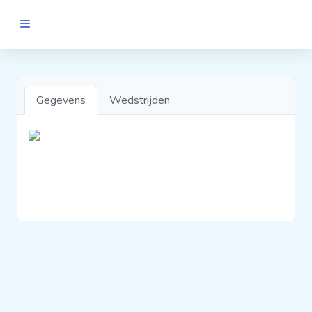
MANNEN
Clubs
Gegevens
Wedstrijden
Wedstrijden
Statistieken
Voetbalpiramide
Links
VROUWEN