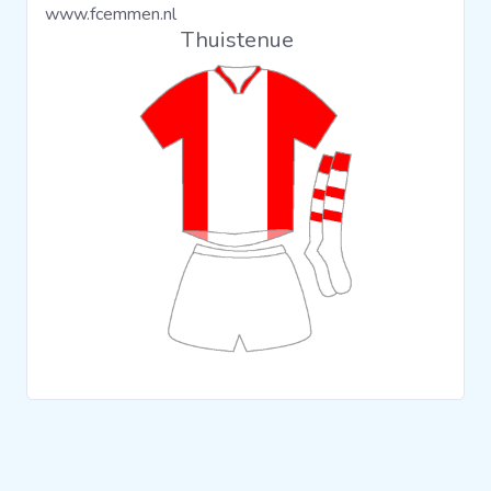
www.fcemmen.nl
Clubs
Thuistenue
Wedstrijden
Statistieken
Voetbalpiramide
Overige links