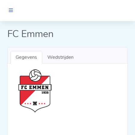
MANNEN
FC Emmen
Clubs
Gegevens
Wedstrijden
Wedstrijden
Statistieken
Voetbalpiramide
Links
VROUWEN