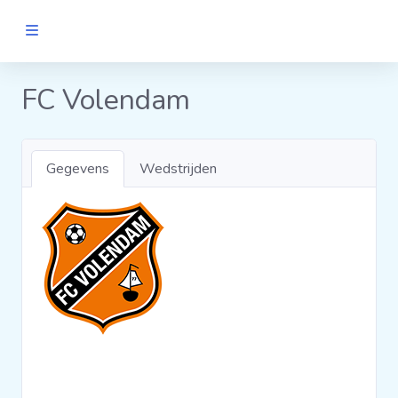
MANNEN
FC Volendam
Clubs
Gegevens
Wedstrijden
Wedstrijden
Statistieken
Voetbalpiramide
Links
VROUWEN