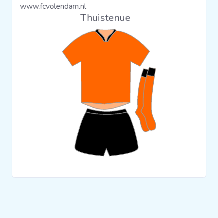
www.fcvolendam.nl
Clubs
Thuistenue
Wedstrijden
Statistieken
Voetbalpiramide
Overige links