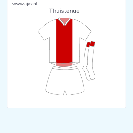
www.ajax.nl
Clubs
Thuistenue
Wedstrijden
Statistieken
Voetbalpiramide
Overige links