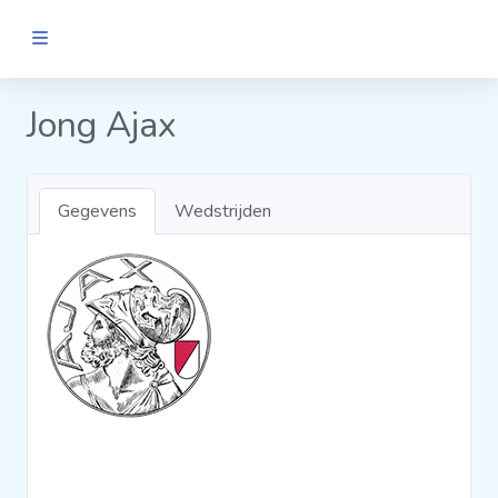
MANNEN
Jong Ajax
Clubs
Gegevens
Wedstrijden
Wedstrijden
Statistieken
Voetbalpiramide
Links
VROUWEN