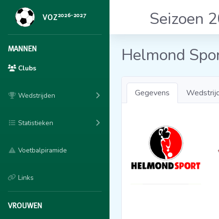
Seizoen 
2026-2027
VOZ
MANNEN
Helmond Spo
Clubs
Gegevens
Wedstrij
Wedstrijden
Statistieken
Voetbalpiramide
Links
VROUWEN