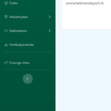
www.helmondsport.nl
Clubs
Wedstrijden
Statistieken
Voetbalpiramide
Overige links