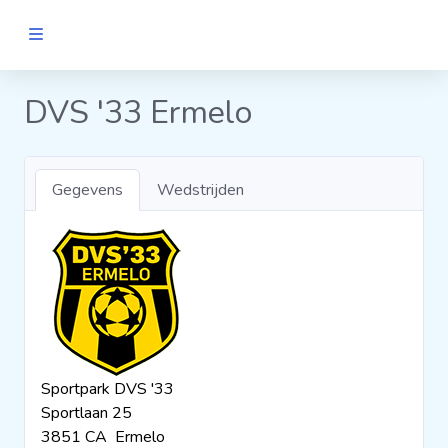
MANNEN
DVS '33 Ermelo
Clubs
Gegevens
Wedstrijden
Wedstrijden
Statistieken
Voetbalpiramide
Sportpark DVS '33
Links
Sportlaan 25
VROUWEN
3851 CA Ermelo