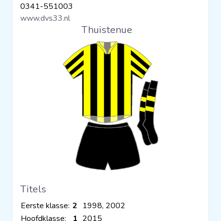
0341-551003
Clubs
www.dvs33.nl
Thuistenue
Wedstrijden
Statistieken
Voetbalpiramide
Overige links
Titels
Eerste klasse:
2
1998, 2002
Hoofdklasse:
1
2015