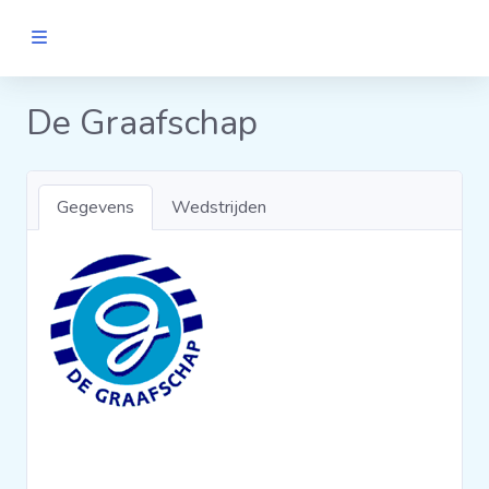
MANNEN
De Graafschap
Clubs
Gegevens
Wedstrijden
Wedstrijden
Statistieken
Voetbalpiramide
Links
VROUWEN