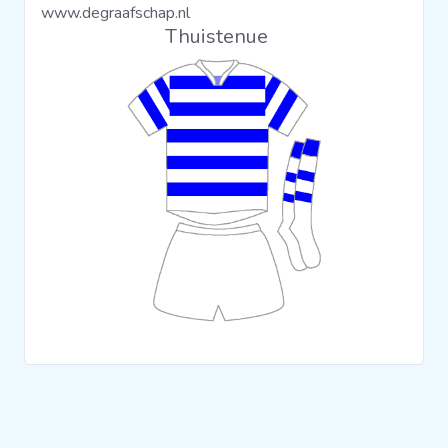
www.degraafschap.nl
Clubs
Thuistenue
Wedstrijden
Statistieken
Voetbalpiramide
Overige links