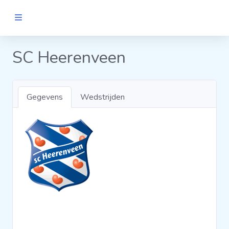
MANNEN
SC Heerenveen
Clubs
Gegevens
Wedstrijden
Wedstrijden
Statistieken
Voetbalpiramide
Links
VROUWEN