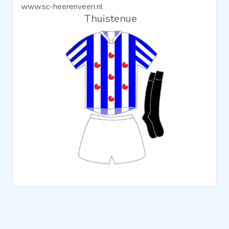
www.sc-heerenveen.nl
Clubs
Thuistenue
Wedstrijden
Statistieken
Voetbalpiramide
Overige links