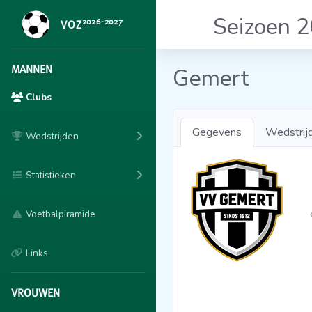
Seizoen 
2026-2027
VOZ
MANNEN
Gemert
Clubs
Gegevens
Wedstrij
Wedstrijden
Statistieken
Voetbalpiramide
Links
VROUWEN