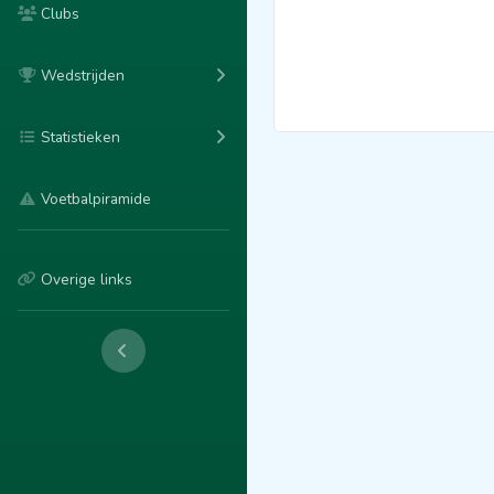
Clubs
Wedstrijden
Statistieken
Voetbalpiramide
Overige links