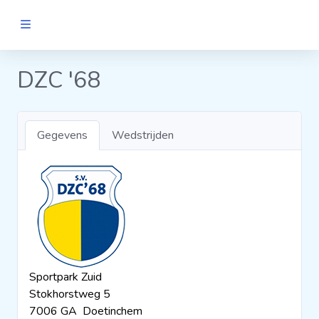
MANNEN
DZC '68
Clubs
Gegevens
Wedstrijden
Wedstrijden
Statistieken
Voetbalpiramide
Sportpark Zuid
Links
Stokhorstweg 5
VROUWEN
7006 GA Doetinchem