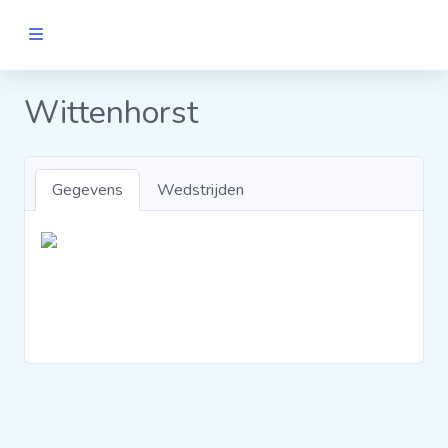
MANNEN
Wittenhorst
Clubs
Gegevens
Wedstrijden
Wedstrijden
Statistieken
Voetbalpiramide
Links
VROUWEN