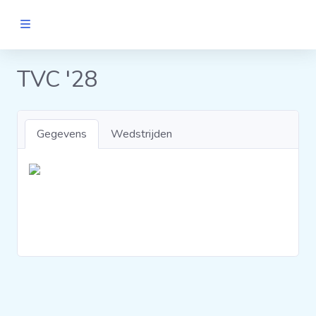
MANNEN
TVC '28
Clubs
Gegevens
Wedstrijden
Wedstrijden
Statistieken
Voetbalpiramide
Links
VROUWEN