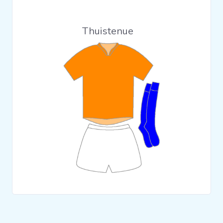
Clubs
Thuistenue
Wedstrijden
Statistieken
Voetbalpiramide
Overige links