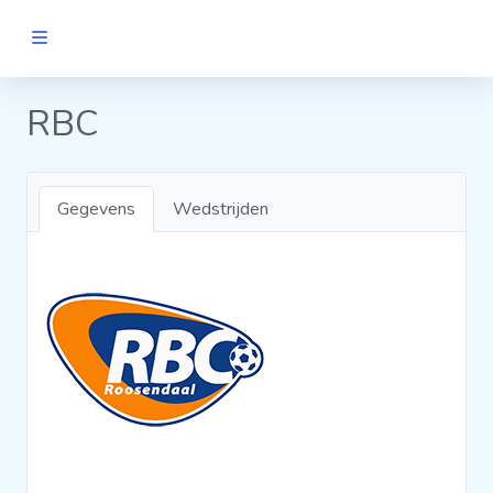
MANNEN
RBC
Clubs
Gegevens
Wedstrijden
Wedstrijden
Statistieken
Voetbalpiramide
Links
VROUWEN