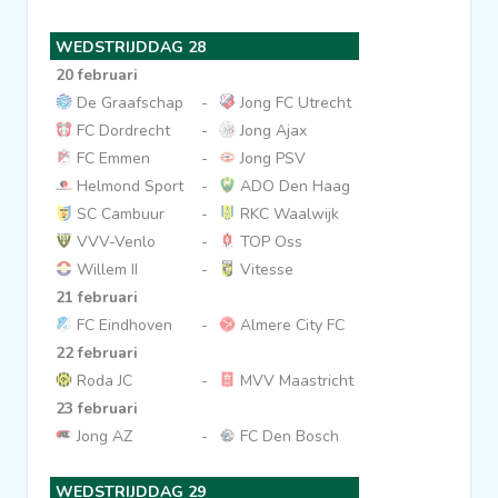
WEDSTRIJDDAG 28
20 februari
De Graafschap
-
Jong FC Utrecht
FC Dordrecht
-
Jong Ajax
FC Emmen
-
Jong PSV
Helmond Sport
-
ADO Den Haag
SC Cambuur
-
RKC Waalwijk
VVV-Venlo
-
TOP Oss
Willem II
-
Vitesse
21 februari
FC Eindhoven
-
Almere City FC
22 februari
Roda JC
-
MVV Maastricht
23 februari
Jong AZ
-
FC Den Bosch
WEDSTRIJDDAG 29