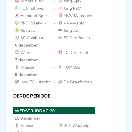
Almere City FC
-
Jong Ajax
FC Eindhoven
-
Jong PSV
Helmond Sport
-
MVV Maastricht
RKC Waalwijk
-
VVV-Venlo
Roda JC
-
Jong AZ
SC Cambuur
-
FC Den Bosch
6 december
Willem II
-
FC Dordrecht
7 december
Vitesse
-
TOP Oss
8 december
Jong FC Utrecht
-
De Graafschap
DERDE PERIODE
WEDSTRIJDDAG 20
10 december
Vitesse
-
RKC Waalwijk