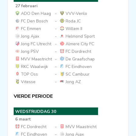
27 februari
ADO Den Haag
-
VVV-Venlo
FC Den Bosch
-
Roda JC
FC Emmen
-
Willem II
Jong Ajax
-
Helmond Sport
Jong FC Utrecht
-
Almere City FC
Jong PSV
-
FC Dordrecht
MVV Maastricht
-
De Graafschap
RKC Waalwijk
-
FC Eindhoven
TOP Oss
-
SC Cambuur
Vitesse
-
Jong AZ
VIERDE PERIODE
WEDSTRIJDDAG 30
6 maart
FC Dordrecht
-
MVV Maastricht
FC Eindhoven
-
Jong Ajax