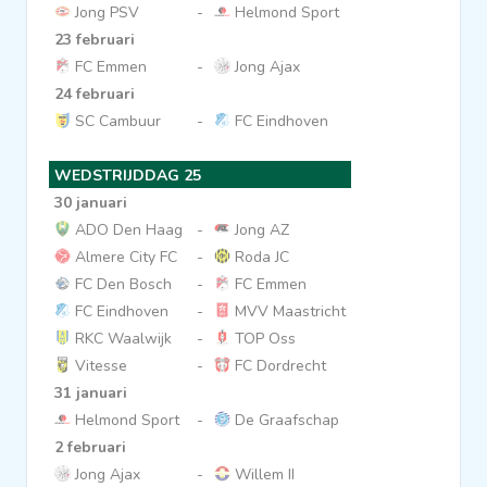
Jong PSV
-
Helmond Sport
23 februari
FC Emmen
-
Jong Ajax
24 februari
SC Cambuur
-
FC Eindhoven
WEDSTRIJDDAG 25
30 januari
ADO Den Haag
-
Jong AZ
Almere City FC
-
Roda JC
FC Den Bosch
-
FC Emmen
FC Eindhoven
-
MVV Maastricht
RKC Waalwijk
-
TOP Oss
Vitesse
-
FC Dordrecht
31 januari
Helmond Sport
-
De Graafschap
2 februari
Jong Ajax
-
Willem II