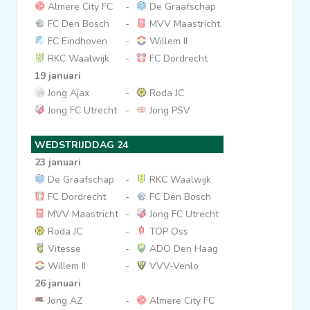
Almere City FC
-
De Graafschap
FC Den Bosch
-
MVV Maastricht
FC Eindhoven
-
Willem II
RKC Waalwijk
-
FC Dordrecht
19 januari
Jong Ajax
-
Roda JC
Jong FC Utrecht
-
Jong PSV
WEDSTRIJDDAG 24
23 januari
De Graafschap
-
RKC Waalwijk
FC Dordrecht
-
FC Den Bosch
MVV Maastricht
-
Jong FC Utrecht
Roda JC
-
TOP Oss
Vitesse
-
ADO Den Haag
Willem II
-
VVV-Venlo
26 januari
Jong AZ
-
Almere City FC