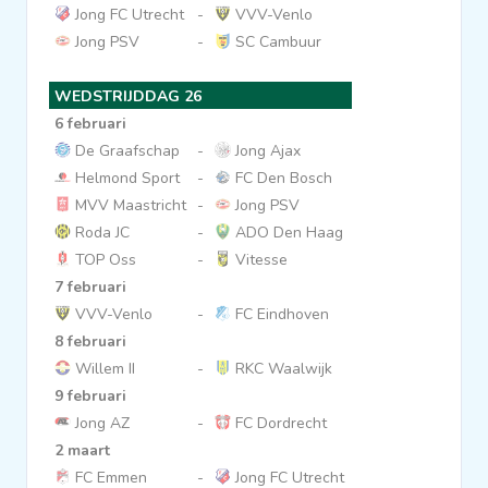
Jong FC Utrecht
-
VVV-Venlo
Jong PSV
-
SC Cambuur
WEDSTRIJDDAG 26
6 februari
De Graafschap
-
Jong Ajax
Helmond Sport
-
FC Den Bosch
MVV Maastricht
-
Jong PSV
Roda JC
-
ADO Den Haag
TOP Oss
-
Vitesse
7 februari
VVV-Venlo
-
FC Eindhoven
8 februari
Willem II
-
RKC Waalwijk
9 februari
Jong AZ
-
FC Dordrecht
2 maart
FC Emmen
-
Jong FC Utrecht