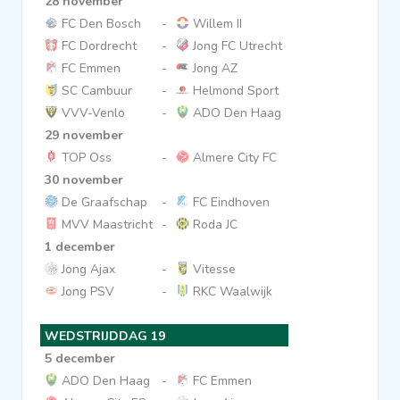
28 november
FC Den Bosch
-
Willem II
FC Dordrecht
-
Jong FC Utrecht
FC Emmen
-
Jong AZ
SC Cambuur
-
Helmond Sport
VVV-Venlo
-
ADO Den Haag
29 november
TOP Oss
-
Almere City FC
30 november
De Graafschap
-
FC Eindhoven
MVV Maastricht
-
Roda JC
1 december
Jong Ajax
-
Vitesse
Jong PSV
-
RKC Waalwijk
WEDSTRIJDDAG 19
5 december
ADO Den Haag
-
FC Emmen