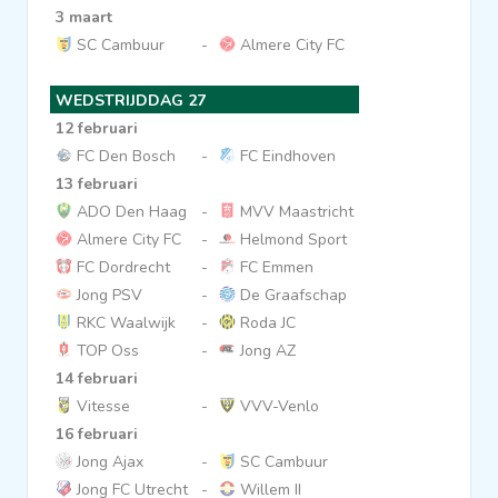
3 maart
SC Cambuur
-
Almere City FC
WEDSTRIJDDAG 27
12 februari
FC Den Bosch
-
FC Eindhoven
13 februari
ADO Den Haag
-
MVV Maastricht
Almere City FC
-
Helmond Sport
FC Dordrecht
-
FC Emmen
Jong PSV
-
De Graafschap
RKC Waalwijk
-
Roda JC
TOP Oss
-
Jong AZ
14 februari
Vitesse
-
VVV-Venlo
16 februari
Jong Ajax
-
SC Cambuur
Jong FC Utrecht
-
Willem II