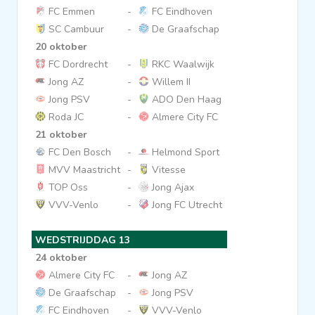
FC Emmen
-
FC Eindhoven
SC Cambuur
-
De Graafschap
20 oktober
FC Dordrecht
-
RKC Waalwijk
Jong AZ
-
Willem II
Jong PSV
-
ADO Den Haag
Roda JC
-
Almere City FC
21 oktober
FC Den Bosch
-
Helmond Sport
MVV Maastricht
-
Vitesse
TOP Oss
-
Jong Ajax
VVV-Venlo
-
Jong FC Utrecht
WEDSTRIJDDAG 13
24 oktober
Almere City FC
-
Jong AZ
De Graafschap
-
Jong PSV
FC Eindhoven
-
VVV-Venlo