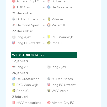
Almere City FC
-
FC Emmen
TOP Oss
-
De Graafschap
21 december
FC Den Bosch
-
Vitesse
Helmond Sport
-
Willem II
22 december
Jong Ajax
-
RKC Waalwijk
Jong FC Utrecht
-
Roda JC
WEDSTRIJDDAG 22
12 januari
Jong AZ
-
Jong Ajax
26 januari
De Graafschap
-
FC Den Bosch
RKC Waalwijk
-
Jong FC Utrecht
Roda JC
-
VVV-Venlo
2 februari
MVV Maastricht
-
Almere City FC