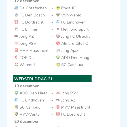
12 december
De Graafschap
-
Roda JC
FC Den Bosch
-
VVV-Venlo
FC Dordrecht
-
FC Eindhoven
FC Emmen
-
Helmond Sport
Jong AZ
-
Jong FC Utrecht
Jong PSV
-
Almere City FC
MVV Maastricht
-
Jong Ajax
TOP Oss
-
ADO Den Haag
Willem II
-
SC Cambuur
WEDSTRIJDDAG 21
19 december
ADO Den Haag
-
Jong PSV
FC Eindhoven
-
Jong AZ
SC Cambuur
-
MVV Maastricht
VVV-Venlo
-
FC Dordrecht
20 december