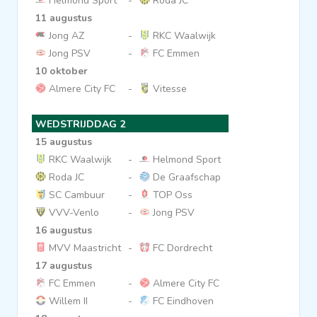
Helmond Sport
-
Roda JC
11 augustus
Clubs
Jong AZ
-
RKC Waalwijk
Jong PSV
-
FC Emmen
Wedstrijden
10 oktober
Almere City FC
-
Vitesse
Statistieken
WEDSTRIJDDAG 2
15 augustus
Voetbalpiramide
RKC Waalwijk
-
Helmond Sport
Roda JC
-
De Graafschap
SC Cambuur
-
TOP Oss
Overige links
VVV-Venlo
-
Jong PSV
16 augustus
MVV Maastricht
-
FC Dordrecht
17 augustus
FC Emmen
-
Almere City FC
Willem II
-
FC Eindhoven