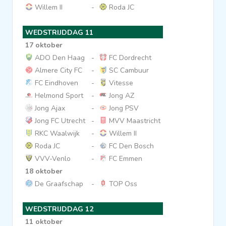
Willem II
-
Roda JC
WEDSTRIJDDAG 11
17 oktober
ADO Den Haag
-
FC Dordrecht
Almere City FC
-
SC Cambuur
FC Eindhoven
-
Vitesse
Helmond Sport
-
Jong AZ
Jong Ajax
-
Jong PSV
Jong FC Utrecht
-
MVV Maastricht
RKC Waalwijk
-
Willem II
Roda JC
-
FC Den Bosch
VVV-Venlo
-
FC Emmen
18 oktober
De Graafschap
-
TOP Oss
WEDSTRIJDDAG 12
11 oktober