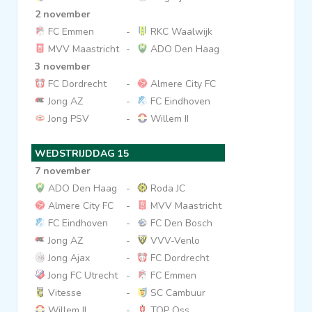
2 november
FC Emmen
-
RKC Waalwijk
MVV Maastricht
-
ADO Den Haag
3 november
FC Dordrecht
-
Almere City FC
Jong AZ
-
FC Eindhoven
Jong PSV
-
Willem II
WEDSTRIJDDAG 15
7 november
ADO Den Haag
-
Roda JC
Almere City FC
-
MVV Maastricht
FC Eindhoven
-
FC Den Bosch
Jong AZ
-
VVV-Venlo
Jong Ajax
-
FC Dordrecht
Jong FC Utrecht
-
FC Emmen
Vitesse
-
SC Cambuur
Willem II
-
TOP Oss