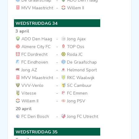
De Graafschap
-
ADO Den Haag
MVV Maastricht
-
Willem II
WEDSTRIJDDAG 34
3 april
ADO Den Haag
-
Jong Ajax
Almere City FC
-
TOP Oss
FC Dordrecht
-
Roda JC
FC Eindhoven
-
De Graafschap
Jong AZ
-
Helmond Sport
MVV Maastricht
-
RKC Waalwijk
VVV-Venlo
-
SC Cambuur
Vitesse
-
FC Emmen
Willem II
-
Jong PSV
20 april
FC Den Bosch
-
Jong FC Utrecht
WEDSTRIJDDAG 35