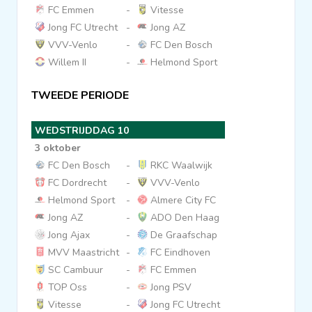
FC Emmen
-
Vitesse
Jong FC Utrecht
-
Jong AZ
VVV-Venlo
-
FC Den Bosch
Willem II
-
Helmond Sport
TWEEDE PERIODE
WEDSTRIJDDAG 10
3 oktober
FC Den Bosch
-
RKC Waalwijk
FC Dordrecht
-
VVV-Venlo
Helmond Sport
-
Almere City FC
Jong AZ
-
ADO Den Haag
Jong Ajax
-
De Graafschap
MVV Maastricht
-
FC Eindhoven
SC Cambuur
-
FC Emmen
TOP Oss
-
Jong PSV
Vitesse
-
Jong FC Utrecht