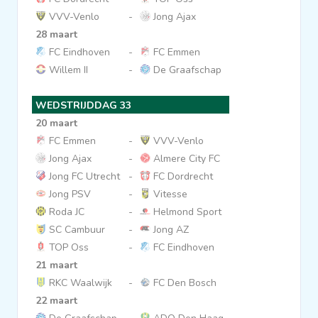
VVV-Venlo
-
Jong Ajax
28 maart
FC Eindhoven
-
FC Emmen
Willem II
-
De Graafschap
WEDSTRIJDDAG 33
20 maart
FC Emmen
-
VVV-Venlo
Jong Ajax
-
Almere City FC
Jong FC Utrecht
-
FC Dordrecht
Jong PSV
-
Vitesse
Roda JC
-
Helmond Sport
SC Cambuur
-
Jong AZ
TOP Oss
-
FC Eindhoven
21 maart
RKC Waalwijk
-
FC Den Bosch
22 maart