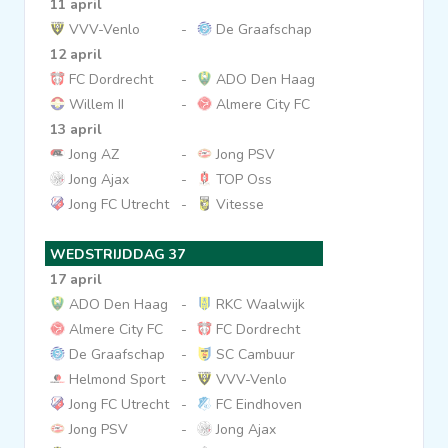
11 april
VVV-Venlo
-
De Graafschap
12 april
FC Dordrecht
-
ADO Den Haag
Willem II
-
Almere City FC
13 april
Jong AZ
-
Jong PSV
Jong Ajax
-
TOP Oss
Jong FC Utrecht
-
Vitesse
WEDSTRIJDDAG 37
17 april
ADO Den Haag
-
RKC Waalwijk
Almere City FC
-
FC Dordrecht
De Graafschap
-
SC Cambuur
Helmond Sport
-
VVV-Venlo
Jong FC Utrecht
-
FC Eindhoven
Jong PSV
-
Jong Ajax