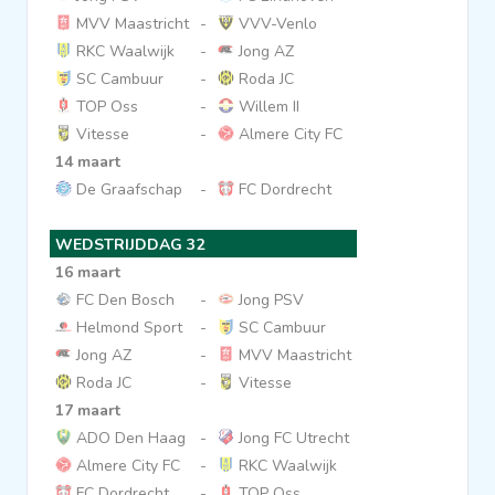
MVV Maastricht
-
VVV-Venlo
RKC Waalwijk
-
Jong AZ
SC Cambuur
-
Roda JC
TOP Oss
-
Willem II
Vitesse
-
Almere City FC
14 maart
De Graafschap
-
FC Dordrecht
WEDSTRIJDDAG 32
16 maart
FC Den Bosch
-
Jong PSV
Helmond Sport
-
SC Cambuur
Jong AZ
-
MVV Maastricht
Roda JC
-
Vitesse
17 maart
ADO Den Haag
-
Jong FC Utrecht
Almere City FC
-
RKC Waalwijk
FC Dordrecht
-
TOP Oss