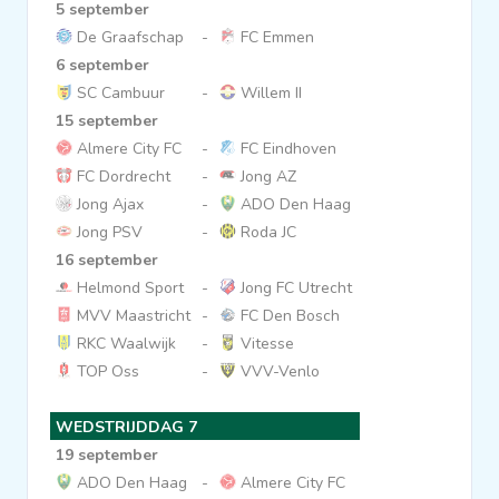
5 september
De Graafschap
-
FC Emmen
6 september
SC Cambuur
-
Willem II
15 september
Almere City FC
-
FC Eindhoven
FC Dordrecht
-
Jong AZ
Jong Ajax
-
ADO Den Haag
Jong PSV
-
Roda JC
16 september
Helmond Sport
-
Jong FC Utrecht
MVV Maastricht
-
FC Den Bosch
RKC Waalwijk
-
Vitesse
TOP Oss
-
VVV-Venlo
WEDSTRIJDDAG 7
19 september
ADO Den Haag
-
Almere City FC