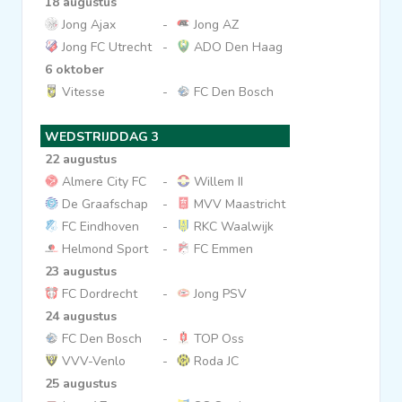
18 augustus
Jong Ajax
-
Jong AZ
Jong FC Utrecht
-
ADO Den Haag
6 oktober
Vitesse
-
FC Den Bosch
WEDSTRIJDDAG 3
22 augustus
Almere City FC
-
Willem II
De Graafschap
-
MVV Maastricht
FC Eindhoven
-
RKC Waalwijk
Helmond Sport
-
FC Emmen
23 augustus
FC Dordrecht
-
Jong PSV
24 augustus
FC Den Bosch
-
TOP Oss
VVV-Venlo
-
Roda JC
25 augustus