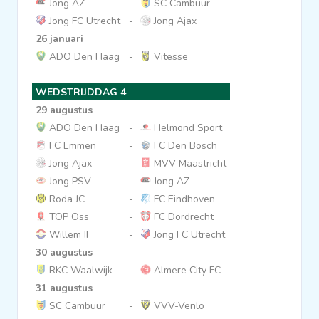
Jong AZ
-
SC Cambuur
Jong FC Utrecht
-
Jong Ajax
26 januari
ADO Den Haag
-
Vitesse
WEDSTRIJDDAG 4
29 augustus
ADO Den Haag
-
Helmond Sport
FC Emmen
-
FC Den Bosch
Jong Ajax
-
MVV Maastricht
Jong PSV
-
Jong AZ
Roda JC
-
FC Eindhoven
TOP Oss
-
FC Dordrecht
Willem II
-
Jong FC Utrecht
30 augustus
RKC Waalwijk
-
Almere City FC
31 augustus
SC Cambuur
-
VVV-Venlo