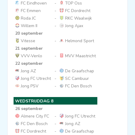
FC Eindhoven
-
TOP Oss
FC Emmen
-
FC Dordrecht
Roda JC
-
RKC Waalwijk
Willem II
-
Jong Ajax
20 september
Vitesse
-
Helmond Sport
21 september
VVV-Venlo
-
MVV Maastricht
22 september
Jong AZ
-
De Graafschap
Jong FC Utrecht
-
SC Cambuur
Jong PSV
-
FC Den Bosch
WEDSTRIJDDAG 8
26 september
Almere City FC
-
Jong FC Utrecht
FC Den Bosch
-
Jong AZ
FC Dordrecht
-
De Graafschap