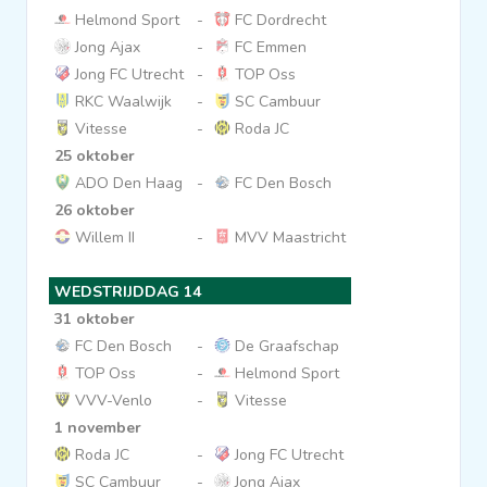
Helmond Sport
-
FC Dordrecht
Jong Ajax
-
FC Emmen
Jong FC Utrecht
-
TOP Oss
RKC Waalwijk
-
SC Cambuur
Vitesse
-
Roda JC
25 oktober
ADO Den Haag
-
FC Den Bosch
26 oktober
Willem II
-
MVV Maastricht
WEDSTRIJDDAG 14
31 oktober
FC Den Bosch
-
De Graafschap
TOP Oss
-
Helmond Sport
VVV-Venlo
-
Vitesse
1 november
Roda JC
-
Jong FC Utrecht
SC Cambuur
-
Jong Ajax