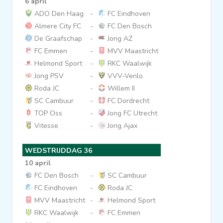
6 april
ADO Den Haag
-
FC Eindhoven
Almere City FC
-
FC Den Bosch
De Graafschap
-
Jong AZ
FC Emmen
-
MVV Maastricht
Helmond Sport
-
RKC Waalwijk
Jong PSV
-
VVV-Venlo
Roda JC
-
Willem II
SC Cambuur
-
FC Dordrecht
TOP Oss
-
Jong FC Utrecht
Vitesse
-
Jong Ajax
WEDSTRIJDDAG 36
10 april
FC Den Bosch
-
SC Cambuur
FC Eindhoven
-
Roda JC
MVV Maastricht
-
Helmond Sport
RKC Waalwijk
-
FC Emmen