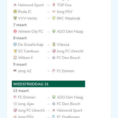
Helmond Sport
-
TOP Oss
Roda JC
-
Jong PSV
VVV-Venlo
-
RKC Waalwijk
7 maart
Almere City FC
-
ADO Den Haag
8 maart
De Graafschap
-
Vitesse
SC Cambuur
-
Jong FC Utrecht
Willem II
-
FC Den Bosch
9 maart
Jong AZ
-
FC Emmen
WEDSTRIJDDAG 31
13 maart
FC Emmen
-
ADO Den Haag
Jong Ajax
-
FC Den Bosch
Jong FC Utrecht
-
Helmond Sport
Jong PSV
-
FC Eindhoven