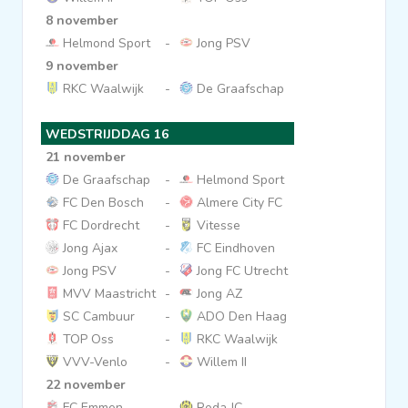
8 november
Helmond Sport
-
Jong PSV
9 november
RKC Waalwijk
-
De Graafschap
WEDSTRIJDDAG 16
21 november
De Graafschap
-
Helmond Sport
FC Den Bosch
-
Almere City FC
FC Dordrecht
-
Vitesse
Jong Ajax
-
FC Eindhoven
Jong PSV
-
Jong FC Utrecht
MVV Maastricht
-
Jong AZ
SC Cambuur
-
ADO Den Haag
TOP Oss
-
RKC Waalwijk
VVV-Venlo
-
Willem II
22 november
FC Emmen
-
Roda JC