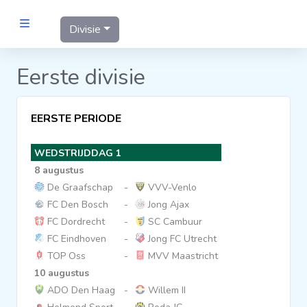
Divisie
MANNEN
Eerste divisie
Clubs
EERSTE PERIODE
Wedstrijden
WEDSTRIJDDAG 1
8 augustus
Statistieken
De Graafschap
-
VVV-Venlo
FC Den Bosch
-
Jong Ajax
FC Dordrecht
-
SC Cambuur
Voetbalpiramide
FC Eindhoven
-
Jong FC Utrecht
TOP Oss
-
MVV Maastricht
Links
10 augustus
VROUWEN
ADO Den Haag
-
Willem II