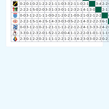
0-2
0-1
0-2
1-2
2-2
1-1
1-0
3-3
2-1
1-0
2-1
xxx
3-4
2-2
Clubs
2-2
2-1
5-0
2-0
3-3
1-3
3-0
1-1
2-3
2-1
4-1
3-0
xxx
2-1
0-0
3-1
2-2
1-1
1-0
0-2
1-2
0-2
1-0
0-2
1-0
2-1
2-2
xxx
2-2
2-1
5-1
4-2
5-1
4-3
3-0
3-0
5-2
2-1
4-3
2-2
2-3
6-1
Wedstrijden
0-0
3-1
2-1
0-2
1-2
1-1
1-1
2-2
2-1
2-2
4-1
3-3
3-2
4-2
3-3
0-1
2-3
2-0
1-5
2-1
2-0
0-4
1-1
2-2
2-0
1-0
1-1
1-1
Statistieken
2-3
0-1
2-2
0-2
1-1
1-1
2-2
1-2
1-3
4-2
3-0
3-0
2-2
0-2
Voetbalpiramide
Overige links