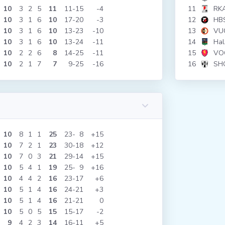
10
3
2
5
11
11
15
-4
11
RK
10
3
1
6
10
17
20
-3
12
HB
10
3
1
6
10
13
23
-10
13
VU
10
3
1
6
10
13
24
-11
14
Hal
10
2
2
6
8
14
25
-11
15
VO
10
2
1
7
7
9
25
-16
16
SH
10
8
1
1
25
23
8
+15
10
7
2
1
23
30
18
+12
10
7
0
3
21
29
14
+15
10
5
4
1
19
25
9
+16
10
4
4
2
16
23
17
+6
10
5
1
4
16
24
21
+3
10
5
1
4
16
21
21
0
10
5
0
5
15
15
17
-2
9
4
2
3
14
16
11
+5