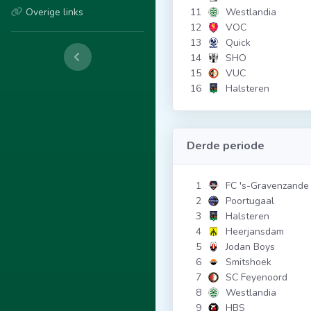
Overige links
11
Westlandia
12
VOC
13
Quick
14
SHO
15
VUC
16
Halsteren
Derde periode
1
FC 's-Gravenzande
2
Poortugaal
3
Halsteren
4
Heerjansdam
5
Jodan Boys
6
Smitshoek
7
SC Feyenoord
8
Westlandia
9
HBS