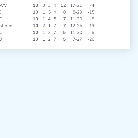
AVV
10
3
3
4
12
17
21
-4
S
10
1
5
4
8
8
23
-15
C
10
1
4
5
7
11
20
-9
steren
10
2
1
7
7
12
25
-13
C
10
1
2
7
5
11
20
-9
O
10
1
2
7
5
7
27
-20