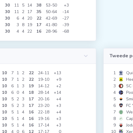
30
11
5
14
38
53
50
+3
30
11
2
17
35
50
64
-14
30
6
4
20
22
42
69
-27
30
3
8
19
17
41
80
-39
30
4
4
22
16
28
96
-68
Tweede p
10
7
1
2
22
24
11
+13
1
Qui
10
7
1
2
22
19
10
+9
2
Hee
10
6
1
3
19
14
12
+2
3
SC 
10
6
0
4
18
28
14
+14
4
Poo
10
5
2
3
17
20
16
+4
5
Smi
10
5
2
3
17
23
20
+3
6
FC 
10
5
1
4
16
22
18
+4
7
Wes
10
5
1
4
16
19
16
+3
8
Cap
10
5
1
4
16
17
14
+3
9
Jod
10
4
0
6
12
17
17
0
10
Xe