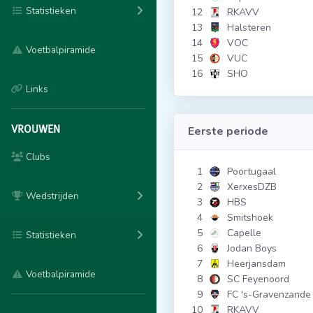
Statistieken
12
RKAVV
13
Halsteren
14
VOC
Voetbalpiramide
15
VUC
16
SHO
Links
VROUWEN
Eerste periode
Clubs
1
Poortugaal
2
XerxesDZB
Wedstrijden
3
HBS
4
Smitshoek
5
Capelle
Statistieken
6
Jodan Boys
7
Heerjansdam
Voetbalpiramide
8
SC Feyenoord
9
FC 's-Gravenzande
10
RKAVV