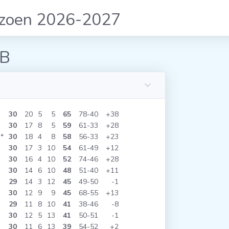
izoen 2026-2027
 B
30
20
5
5
65
78
40
+38
30
17
8
5
59
61
33
+28
*
30
18
4
8
58
56
33
+23
30
17
3
10
54
61
49
+12
30
16
4
10
52
74
46
+28
30
14
6
10
48
51
40
+11
29
14
3
12
45
49
50
-1
30
12
9
9
45
68
55
+13
29
11
8
10
41
38
46
-8
30
12
5
13
41
50
51
-1
30
11
6
13
39
54
52
+2