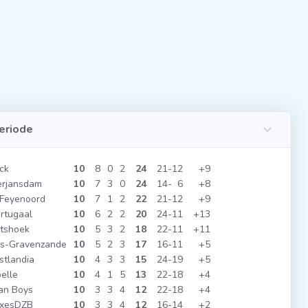
eriode
ck
10
8
0
2
24
21
12
+9
rjansdam
10
7
3
0
24
14
6
+8
Feyenoord
10
7
1
2
22
21
12
+9
rtugaal
10
6
2
2
20
24
11
+13
tshoek
10
5
3
2
18
22
11
+11
's-Gravenzande
10
5
2
3
17
16
11
+5
tlandia
10
4
3
3
15
24
19
+5
elle
10
4
1
5
13
22
18
+4
an Boys
10
3
3
4
12
22
18
+4
rxesDZB
10
3
3
4
12
16
14
+2