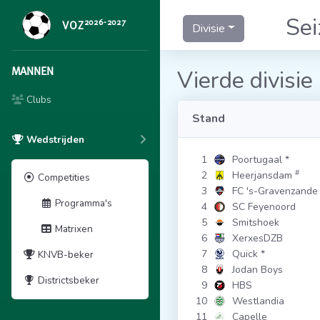
Se
2026-2027
VOZ
Divisie
MANNEN
Vierde divisie
Clubs
Stand
Wedstrijden
1
Poortugaal
*
#
2
Heerjansdam
Competities
3
FC 's-Gravenzande
Programma's
4
SC Feyenoord
5
Smitshoek
Matrixen
6
XerxesDZB
7
Quick
*
KNVB-beker
8
Jodan Boys
Districtsbeker
9
HBS
10
Westlandia
11
Capelle