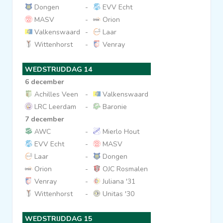
Dongen
-
EVV Echt
MASV
-
Orion
Valkenswaard
-
Laar
Wittenhorst
-
Venray
WEDSTRIJDDAG 14
6 december
Achilles Veen
-
Valkenswaard
LRC Leerdam
-
Baronie
7 december
AWC
-
Mierlo Hout
EVV Echt
-
MASV
Laar
-
Dongen
Orion
-
OJC Rosmalen
Venray
-
Juliana '31
Wittenhorst
-
Unitas '30
WEDSTRIJDDAG 15