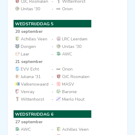
OJC Rosmalen
-
Wittenhorst
Unitas '30
-
Orion
WEDSTRIJDDAG 5
20 september
Achilles Veen
-
LRC Leerdam
Dongen
-
Unitas '30
Laar
-
AWC
21 september
EVV Echt
-
Orion
Juliana '31
-
OJC Rosmalen
Valkenswaard
-
MASV
Venray
-
Baronie
Wittenhorst
-
Mierlo Hout
WEDSTRIJDDAG 6
27 september
AWC
-
Achilles Veen