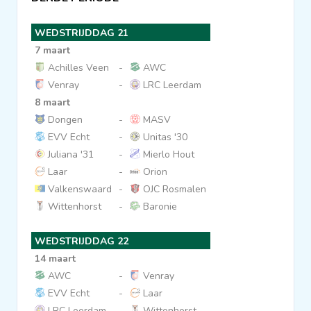
WEDSTRIJDDAG 21
7 maart
Achilles Veen
-
AWC
Venray
-
LRC Leerdam
8 maart
Dongen
-
MASV
EVV Echt
-
Unitas '30
Juliana '31
-
Mierlo Hout
Laar
-
Orion
Valkenswaard
-
OJC Rosmalen
Wittenhorst
-
Baronie
WEDSTRIJDDAG 22
14 maart
AWC
-
Venray
EVV Echt
-
Laar
LRC Leerdam
-
Wittenhorst