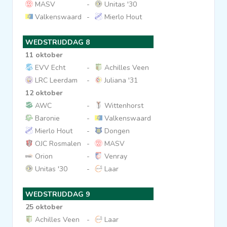
MASV
-
Unitas '30
Valkenswaard
-
Mierlo Hout
WEDSTRIJDDAG 8
11 oktober
EVV Echt
-
Achilles Veen
LRC Leerdam
-
Juliana '31
12 oktober
AWC
-
Wittenhorst
Baronie
-
Valkenswaard
Mierlo Hout
-
Dongen
OJC Rosmalen
-
MASV
Orion
-
Venray
Unitas '30
-
Laar
WEDSTRIJDDAG 9
25 oktober
Achilles Veen
-
Laar