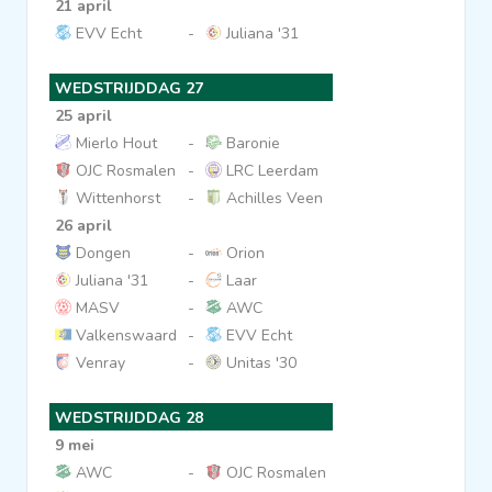
21 april
EVV Echt
-
Juliana '31
WEDSTRIJDDAG 27
25 april
Mierlo Hout
-
Baronie
OJC Rosmalen
-
LRC Leerdam
Wittenhorst
-
Achilles Veen
26 april
Dongen
-
Orion
Juliana '31
-
Laar
MASV
-
AWC
Valkenswaard
-
EVV Echt
Venray
-
Unitas '30
WEDSTRIJDDAG 28
9 mei
AWC
-
OJC Rosmalen