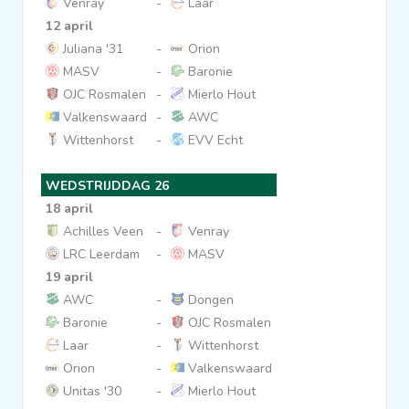
Venray
-
Laar
12 april
Juliana '31
-
Orion
MASV
-
Baronie
OJC Rosmalen
-
Mierlo Hout
Valkenswaard
-
AWC
Wittenhorst
-
EVV Echt
WEDSTRIJDDAG 26
18 april
Achilles Veen
-
Venray
LRC Leerdam
-
MASV
19 april
AWC
-
Dongen
Baronie
-
OJC Rosmalen
Laar
-
Wittenhorst
Orion
-
Valkenswaard
Unitas '30
-
Mierlo Hout