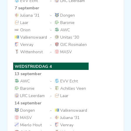
EVV Echt
-
LRC Leerdam
7 september
Juliana '31
-
Dongen
Laar
-
Baronie
Orion
-
AWC
Valkenswaard
-
Unitas '30
Venray
-
OJC Rosmalen
Wittenhorst
-
MASV
WEDSTRIJDDAG 4
13 september
AWC
-
EVV Echt
Baronie
-
Achilles Veen
LRC Leerdam
-
Laar
14 september
Dongen
-
Valkenswaard
MASV
-
Juliana '31
Mierlo Hout
-
Venray