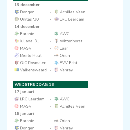
13 december
Dongen
-
Achilles Veen
Unitas '30
-
LRC Leerdam
14 december
Baronie
-
AWC
Juliana '31
-
Wittenhorst
MASV
-
Laar
Mierlo Hout
-
Orion
OJC Rosmalen
-
EVV Echt
Valkenswaard
-
Venray
WEDSTRIJDDAG 16
17 januari
LRC Leerdam
-
AWC
MASV
-
Achilles Veen
18 januari
Baronie
-
Orion
Dongen
-
Venray