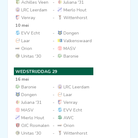
Achilles Veen
-
Juliana '31
LRC Leerdam
-
Mierlo Hout
Venray
-
Wittenhorst
10 mei
EVV Echt
-
Dongen
Laar
-
Valkenswaard
Orion
-
MASV
Unitas '30
-
Baronie
WEDSTRIJDDAG 29
16 mei
Baronie
-
LRC Leerdam
Dongen
-
Laar
Juliana '31
-
Venray
MASV
-
EVV Echt
Mierlo Hout
-
AWC
OJC Rosmalen
-
Orion
Unitas '30
-
Wittenhorst