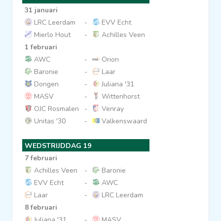
31 januari
LRC Leerdam
-
EVV Echt
Mierlo Hout
-
Achilles Veen
1 februari
AWC
-
Orion
Baronie
-
Laar
Dongen
-
Juliana '31
MASV
-
Wittenhorst
OJC Rosmalen
-
Venray
Unitas '30
-
Valkenswaard
WEDSTRIJDDAG 19
7 februari
Achilles Veen
-
Baronie
EVV Echt
-
AWC
Laar
-
LRC Leerdam
8 februari
Juliana '31
-
MASV