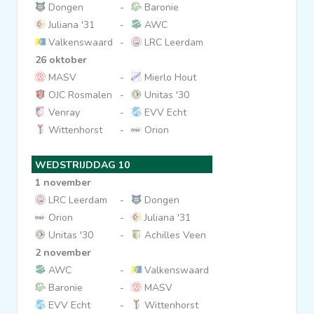
Dongen
-
Baronie
Juliana '31
-
AWC
Valkenswaard
-
LRC Leerdam
26 oktober
MASV
-
Mierlo Hout
OJC Rosmalen
-
Unitas '30
Venray
-
EVV Echt
Wittenhorst
-
Orion
WEDSTRIJDDAG 10
1 november
LRC Leerdam
-
Dongen
Orion
-
Juliana '31
Unitas '30
-
Achilles Veen
2 november
AWC
-
Valkenswaard
Baronie
-
MASV
EVV Echt
-
Wittenhorst