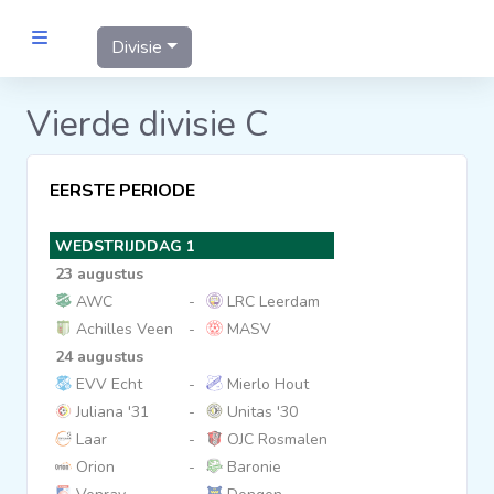
Divisie
MANNEN
Vierde divisie C
Clubs
EERSTE PERIODE
Wedstrijden
WEDSTRIJDDAG 1
23 augustus
Statistieken
AWC
-
LRC Leerdam
Achilles Veen
-
MASV
24 augustus
Voetbalpiramide
EVV Echt
-
Mierlo Hout
Juliana '31
-
Unitas '30
Links
Laar
-
OJC Rosmalen
VROUWEN
Orion
-
Baronie