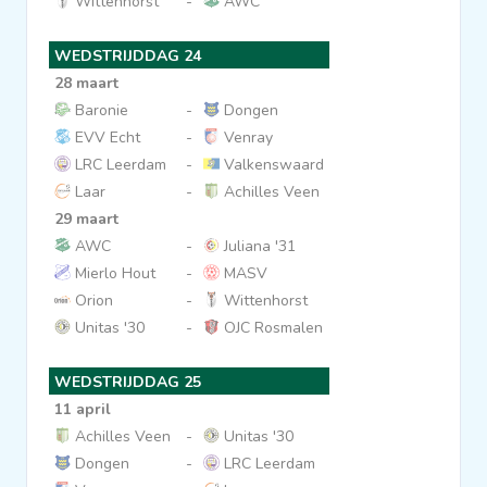
Wittenhorst
-
AWC
WEDSTRIJDDAG 24
28 maart
Baronie
-
Dongen
EVV Echt
-
Venray
LRC Leerdam
-
Valkenswaard
Laar
-
Achilles Veen
29 maart
AWC
-
Juliana '31
Mierlo Hout
-
MASV
Orion
-
Wittenhorst
Unitas '30
-
OJC Rosmalen
WEDSTRIJDDAG 25
11 april
Achilles Veen
-
Unitas '30
Dongen
-
LRC Leerdam