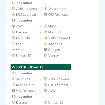
15 november
Achilles Veen
-
Wittenhorst
LRC Leerdam
-
OJC Rosmalen
16 november
AWC
-
MASV
Baronie
-
Mierlo Hout
EVV Echt
-
Valkenswaard
Laar
-
Juliana '31
Orion
-
Dongen
Unitas '30
-
Venray
WEDSTRIJDDAG 13
29 november
Juliana '31
-
Achilles Veen
Mierlo Hout
-
LRC Leerdam
OJC Rosmalen
-
AWC
30 november
Baronie
-
Unitas '30