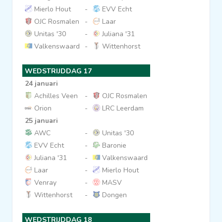
Mierlo Hout
-
EVV Echt
OJC Rosmalen
-
Laar
Unitas '30
-
Juliana '31
Valkenswaard
-
Wittenhorst
WEDSTRIJDDAG 17
24 januari
Achilles Veen
-
OJC Rosmalen
Orion
-
LRC Leerdam
25 januari
AWC
-
Unitas '30
EVV Echt
-
Baronie
Juliana '31
-
Valkenswaard
Laar
-
Mierlo Hout
Venray
-
MASV
Wittenhorst
-
Dongen
WEDSTRIJDDAG 18