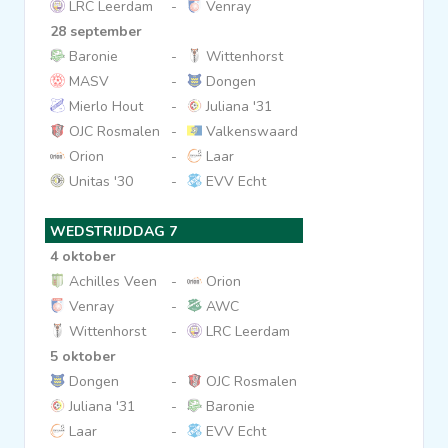
LRC Leerdam
-
Venray
28 september
Baronie
-
Wittenhorst
MASV
-
Dongen
Mierlo Hout
-
Juliana '31
OJC Rosmalen
-
Valkenswaard
Orion
-
Laar
Unitas '30
-
EVV Echt
WEDSTRIJDDAG 7
4 oktober
Achilles Veen
-
Orion
Venray
-
AWC
Wittenhorst
-
LRC Leerdam
5 oktober
Dongen
-
OJC Rosmalen
Juliana '31
-
Baronie
Laar
-
EVV Echt