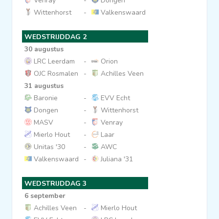
Venray
-
Dongen
Wittenhorst
-
Valkenswaard
Clubs
WEDSTRIJDDAG 2
Wedstrijden
30 augustus
LRC Leerdam
-
Orion
OJC Rosmalen
-
Achilles Veen
Statistieken
31 augustus
Baronie
-
EVV Echt
Voetbalpiramide
Dongen
-
Wittenhorst
MASV
-
Venray
Mierlo Hout
-
Laar
Overige links
Unitas '30
-
AWC
Valkenswaard
-
Juliana '31
WEDSTRIJDDAG 3
6 september
Achilles Veen
-
Mierlo Hout