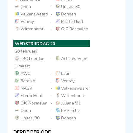
Orion
-
Unitas '30
Valkenswaard
-
Dongen
Venray
-
Mierlo Hout
Wittenhorst
-
OJC Rosmalen
WEDSTRIJDDAG 20
28 februari
LRC Leerdam
-
Achilles Veen
1 maart
AWC
-
Laar
Baronie
-
Venray
MASV
-
Valkenswaard
Mierlo Hout
-
Wittenhorst
OJC Rosmalen
-
Juliana '31
Orion
-
EVV Echt
Unitas '30
-
Dongen
DERDE PERIODE