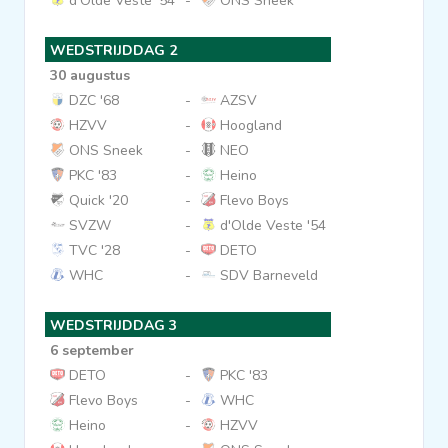
d'Olde Veste '54
-
ONS Sneek
Clubs
WEDSTRIJDDAG 2
30 augustus
Wedstrijden
DZC '68
-
AZSV
HZVV
-
Hoogland
ONS Sneek
-
NEO
Statistieken
PKC '83
-
Heino
Quick '20
-
Flevo Boys
Voetbalpiramide
SVZW
-
d'Olde Veste '54
TVC '28
-
DETO
WHC
-
SDV Barneveld
Overige links
WEDSTRIJDDAG 3
6 september
DETO
-
PKC '83
Flevo Boys
-
WHC
Heino
-
HZVV