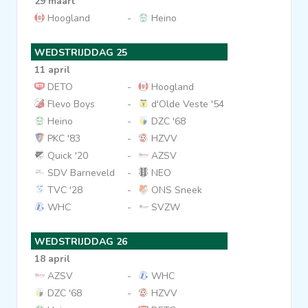
29 maart
Hoogland
-
Heino
WEDSTRIJDDAG 25
11 april
DETO
-
Hoogland
Flevo Boys
-
d'Olde Veste '54
Heino
-
DZC '68
PKC '83
-
HZVV
Quick '20
-
AZSV
SDV Barneveld
-
NEO
TVC '28
-
ONS Sneek
WHC
-
SVZW
WEDSTRIJDDAG 26
18 april
AZSV
-
WHC
DZC '68
-
HZVV