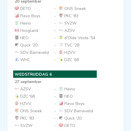
20 september
DETO
-
ONS Sneek
Flevo Boys
-
PKC '83
Heino
-
SVZW
Hoogland
-
AZSV
NEO
-
d'Olde Veste '54
Quick '20
-
TVC '28
SDV Barneveld
-
HZVV
WHC
-
DZC '68
WEDSTRIJDDAG 6
27 september
AZSV
-
Heino
DZC '68
-
NEO
HZVV
-
Flevo Boys
ONS Sneek
-
SDV Barneveld
PKC '83
-
Quick '20
SVZW
-
DETO