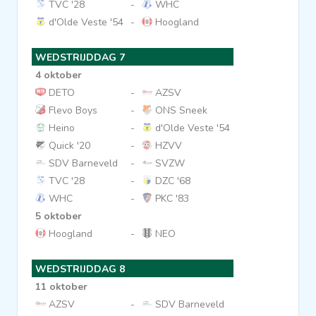
TVC '28
-
WHC
d'Olde Veste '54
-
Hoogland
WEDSTRIJDDAG 7
4 oktober
DETO
-
AZSV
Flevo Boys
-
ONS Sneek
Heino
-
d'Olde Veste '54
Quick '20
-
HZVV
SDV Barneveld
-
SVZW
TVC '28
-
DZC '68
WHC
-
PKC '83
5 oktober
Hoogland
-
NEO
WEDSTRIJDDAG 8
11 oktober
AZSV
-
SDV Barneveld