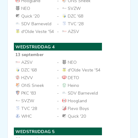
Hoogland
-
ONS Sneek
NEO
-
SVZW
Quick '20
-
DZC '68
SDV Barneveld
-
TVC '28
d'Olde Veste '54
-
AZSV
WEDSTRIJDDAG 4
13 september
AZSV
-
NEO
DZC '68
-
d'Olde Veste '54
HZVV
-
DETO
ONS Sneek
-
Heino
PKC '83
-
SDV Barneveld
SVZW
-
Hoogland
TVC '28
-
Flevo Boys
WHC
-
Quick '20
WEDSTRIJDDAG 5