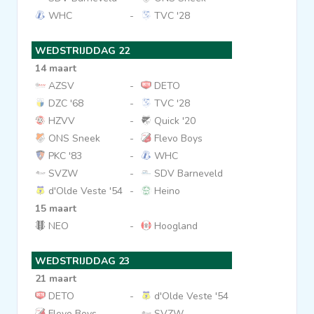
WHC
-
TVC '28
WEDSTRIJDDAG 22
14 maart
AZSV
-
DETO
DZC '68
-
TVC '28
HZVV
-
Quick '20
ONS Sneek
-
Flevo Boys
PKC '83
-
WHC
SVZW
-
SDV Barneveld
d'Olde Veste '54
-
Heino
15 maart
NEO
-
Hoogland
WEDSTRIJDDAG 23
21 maart
DETO
-
d'Olde Veste '54
Flevo Boys
-
SVZW