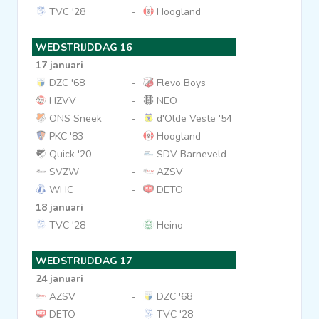
TVC '28
-
Hoogland
WEDSTRIJDDAG 16
17 januari
DZC '68
-
Flevo Boys
HZVV
-
NEO
ONS Sneek
-
d'Olde Veste '54
PKC '83
-
Hoogland
Quick '20
-
SDV Barneveld
SVZW
-
AZSV
WHC
-
DETO
18 januari
TVC '28
-
Heino
WEDSTRIJDDAG 17
24 januari
AZSV
-
DZC '68
DETO
-
TVC '28