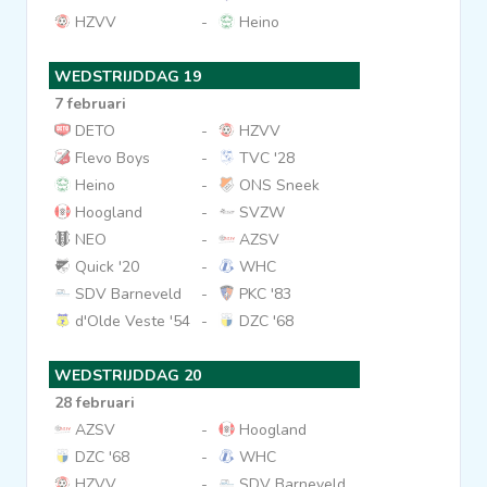
HZVV
-
Heino
WEDSTRIJDDAG 19
7 februari
DETO
-
HZVV
Flevo Boys
-
TVC '28
Heino
-
ONS Sneek
Hoogland
-
SVZW
NEO
-
AZSV
Quick '20
-
WHC
SDV Barneveld
-
PKC '83
d'Olde Veste '54
-
DZC '68
WEDSTRIJDDAG 20
28 februari
AZSV
-
Hoogland
DZC '68
-
WHC
HZVV
-
SDV Barneveld