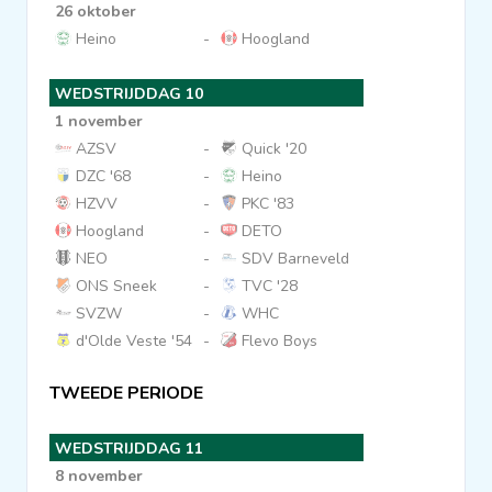
26 oktober
Heino
-
Hoogland
WEDSTRIJDDAG 10
1 november
AZSV
-
Quick '20
DZC '68
-
Heino
HZVV
-
PKC '83
Hoogland
-
DETO
NEO
-
SDV Barneveld
ONS Sneek
-
TVC '28
SVZW
-
WHC
d'Olde Veste '54
-
Flevo Boys
TWEEDE PERIODE
WEDSTRIJDDAG 11
8 november