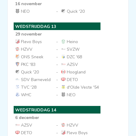
16 november
NEO
-
Quick '20
WEDSTRIJDDAG 13
29 november
Flevo Boys
-
Heino
HZVV
-
SVZW
ONS Sneek
-
DZC '68
PKC '83
-
AZSV
Quick '20
-
Hoogland
SDV Barneveld
-
DETO
TVC '28
-
d'Olde Veste '54
WHC
-
NEO
WEDSTRIJDDAG 14
6 december
AZSV
-
HZVV
DETO
-
Flevo Boys