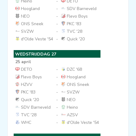
Heino
-
DETO
Hoogland
-
SDV Barneveld
NEO
-
Flevo Boys
ONS Sneek
-
PKC '83
SVZW
-
TVC '28
d'Olde Veste '54
-
Quick '20
WEDSTRIJDDAG 27
25 april
DETO
-
DZC '68
Flevo Boys
-
Hoogland
HZVV
-
ONS Sneek
PKC '83
-
SVZW
Quick '20
-
NEO
SDV Barneveld
-
Heino
TVC '28
-
AZSV
WHC
-
d'Olde Veste '54