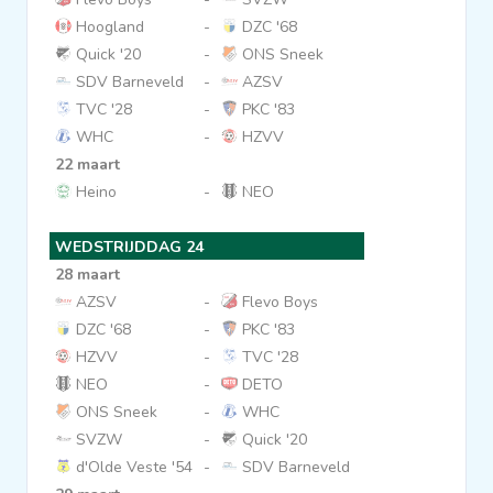
Hoogland
-
DZC '68
Quick '20
-
ONS Sneek
SDV Barneveld
-
AZSV
TVC '28
-
PKC '83
WHC
-
HZVV
22 maart
Heino
-
NEO
WEDSTRIJDDAG 24
28 maart
AZSV
-
Flevo Boys
DZC '68
-
PKC '83
HZVV
-
TVC '28
NEO
-
DETO
ONS Sneek
-
WHC
SVZW
-
Quick '20
d'Olde Veste '54
-
SDV Barneveld