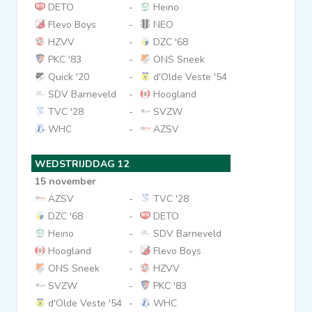
DETO
-
Heino
Flevo Boys
-
NEO
HZVV
-
DZC '68
PKC '83
-
ONS Sneek
Quick '20
-
d'Olde Veste '54
SDV Barneveld
-
Hoogland
TVC '28
-
SVZW
WHC
-
AZSV
WEDSTRIJDDAG 12
15 november
AZSV
-
TVC '28
DZC '68
-
DETO
Heino
-
SDV Barneveld
Hoogland
-
Flevo Boys
ONS Sneek
-
HZVV
SVZW
-
PKC '83
d'Olde Veste '54
-
WHC