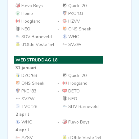
Flevo Boys
-
Quick '20
Heino
-
PKC '83
Hoogland
-
HZVV
NEO
-
ONS Sneek
SDV Barneveld
-
WHC
d'Olde Veste '54
-
SVZW
WEDSTRIJDDAG 18
31 januari
DZC '68
-
Quick '20
ONS Sneek
-
Hoogland
PKC '83
-
DETO
SVZW
-
NEO
TVC '28
-
SDV Barneveld
2 april
WHC
-
Flevo Boys
4 april
AZSV
-
d'Olde Veste '54