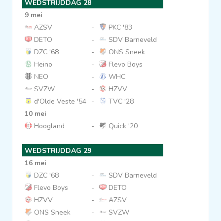
WEDSTRIJDDAG 28
9 mei
AZSV
-
PKC '83
DETO
-
SDV Barneveld
DZC '68
-
ONS Sneek
Heino
-
Flevo Boys
NEO
-
WHC
SVZW
-
HZVV
d'Olde Veste '54
-
TVC '28
10 mei
Hoogland
-
Quick '20
WEDSTRIJDDAG 29
16 mei
DZC '68
-
SDV Barneveld
Flevo Boys
-
DETO
HZVV
-
AZSV
ONS Sneek
-
SVZW