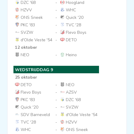
DZC '68
-
Hoogland
HZVV
-
WHC
ONS Sneek
-
Quick '20
PKC '83
-
TVC '28
SVZW
-
Flevo Boys
d'Olde Veste '54
-
DETO
12 oktober
NEO
-
Heino
WEDSTRIJDDAG 9
25 oktober
DETO
-
NEO
Flevo Boys
-
AZSV
PKC '83
-
DZC '68
Quick '20
-
SVZW
SDV Barneveld
-
d'Olde Veste '54
TVC '28
-
HZVV
WHC
-
ONS Sneek