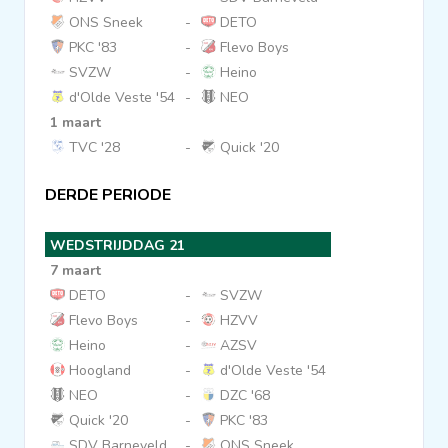
ONS Sneek
-
DETO
PKC '83
-
Flevo Boys
SVZW
-
Heino
d'Olde Veste '54
-
NEO
1 maart
TVC '28
-
Quick '20
DERDE PERIODE
WEDSTRIJDDAG 21
7 maart
DETO
-
SVZW
Flevo Boys
-
HZVV
Heino
-
AZSV
Hoogland
-
d'Olde Veste '54
NEO
-
DZC '68
Quick '20
-
PKC '83
SDV Barneveld
-
ONS Sneek