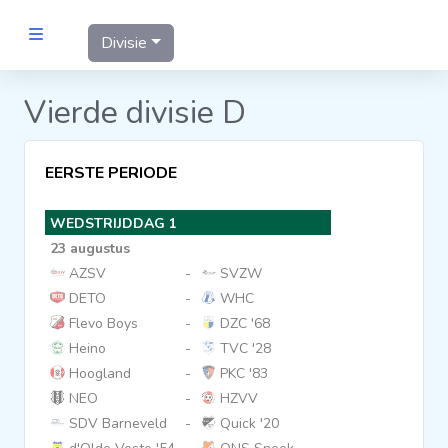
Divisie
MANNEN
Vierde divisie D
Clubs
EERSTE PERIODE
Wedstrijden
WEDSTRIJDDAG 1
23 augustus
Statistieken
AZSV
-
SVZW
DETO
-
WHC
Flevo Boys
-
DZC '68
Voetbalpiramide
Heino
-
TVC '28
Hoogland
-
PKC '83
Links
NEO
-
HZVV
VROUWEN
SDV Barneveld
-
Quick '20