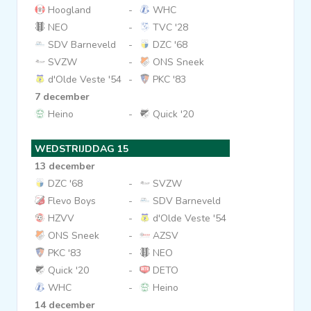
Hoogland
-
WHC
NEO
-
TVC '28
SDV Barneveld
-
DZC '68
SVZW
-
ONS Sneek
d'Olde Veste '54
-
PKC '83
7 december
Heino
-
Quick '20
WEDSTRIJDDAG 15
13 december
DZC '68
-
SVZW
Flevo Boys
-
SDV Barneveld
HZVV
-
d'Olde Veste '54
ONS Sneek
-
AZSV
PKC '83
-
NEO
Quick '20
-
DETO
WHC
-
Heino
14 december