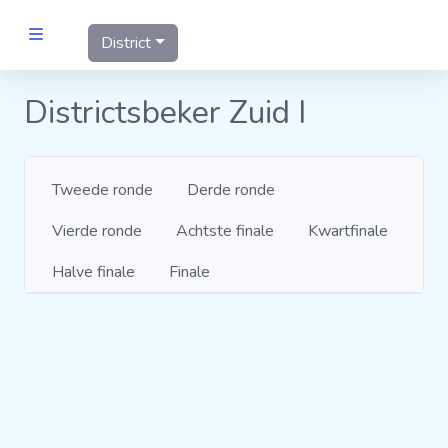
District
MANNEN
Districtsbeker Zuid I
Clubs
Competities
Tweede ronde
Derde ronde
Wedstrijden
Programma's
Vierde ronde
Achtste finale
Kwartfinale
Matrixen
Statistieken
Halve finale
Finale
KNVB-beker
Voetbalpiramide
Districtsbeker
Links
VROUWEN