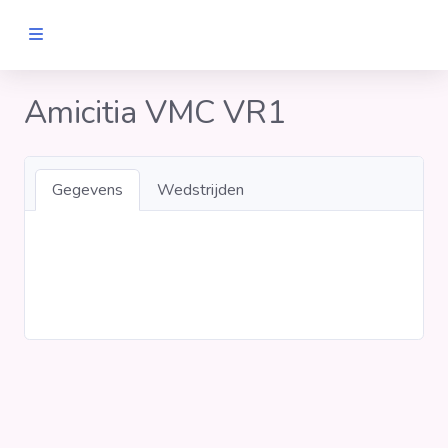
MANNEN
Amicitia VMC VR1
Clubs
Gegevens
Wedstrijden
Wedstrijden
Statistieken
Voetbalpiramide
Links
VROUWEN