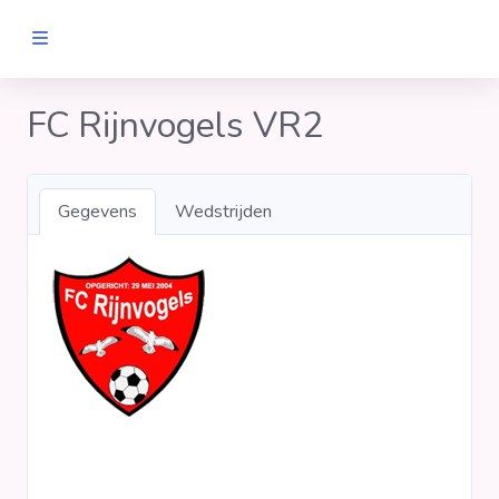
MANNEN
FC Rijnvogels VR2
Clubs
Gegevens
Wedstrijden
Wedstrijden
Statistieken
Voetbalpiramide
Links
VROUWEN