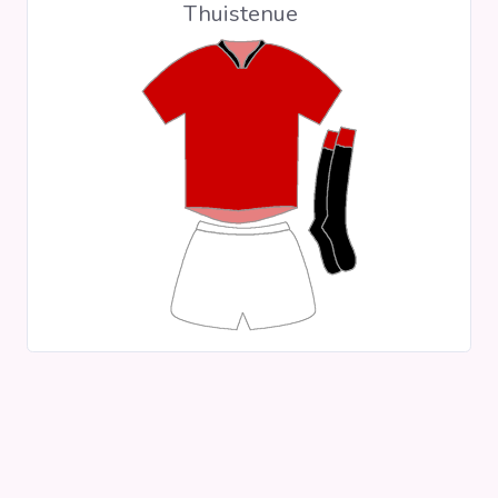
Thuistenue
Clubs
Wedstrijden
Statistieken
Voetbalpiramide
Overige links