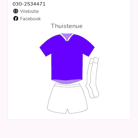
030-2534471
Clubs
Website
Facebook
Thuistenue
Wedstrijden
Statistieken
Voetbalpiramide
Overige links