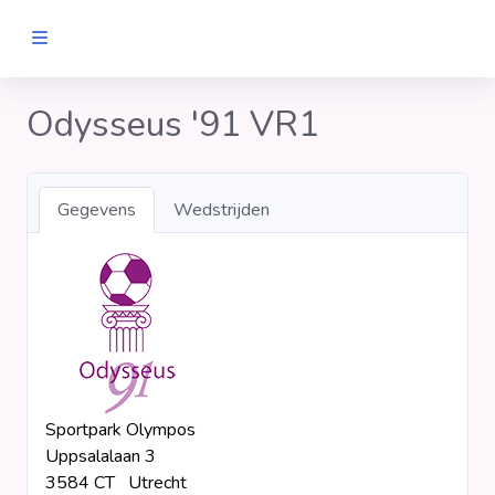
MANNEN
Odysseus '91 VR1
Clubs
Gegevens
Wedstrijden
Wedstrijden
Statistieken
Voetbalpiramide
Sportpark Olympos
Links
Uppsalalaan 3
VROUWEN
3584 CT Utrecht