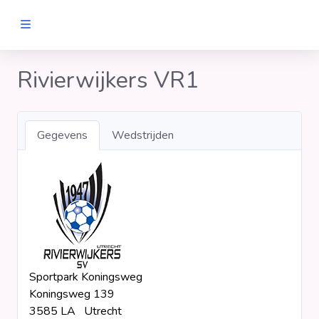
MANNEN
Rivierwijkers VR1
Clubs
Gegevens
Wedstrijden
Wedstrijden
Statistieken
Voetbalpiramide
Sportpark Koningsweg
Links
Koningsweg 139
VROUWEN
3585 LA Utrecht