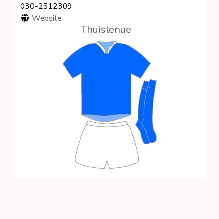
030-2512309
Clubs
Website
Thuistenue
Wedstrijden
Statistieken
Voetbalpiramide
Overige links