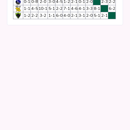
0-1
0-8
2-0
3-0
4-5
1-2
2-1
0-1
2-0
xxx
2-3
2-2
1-1
4-5
10-1
5-1
2-2
7-1
4-6
4-1
3-3
8-1
xxx
6-2
Clubs
1-2
2-2
3-2
1-1
6-0
4-0
2-1
3-1
2-0
5-1
2-1
xxx
Competities
Wedstrijden
Programma's
Matrixen
Statistieken
KNVB-beker
Voetbalpiramide
Districtsbeker
Overige links