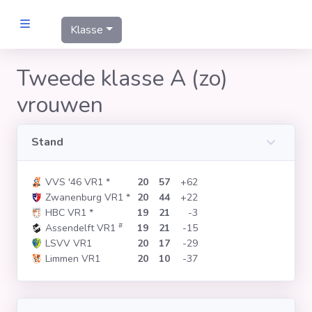
Klasse
MANNEN
Tweede klasse A (zo)
vrouwen
Clubs
Wedstrijden
Stand
VVS '46 VR1
*
20
57
+62
Statistieken
Zwanenburg VR1
*
20
44
+22
HBC VR1
*
19
21
-3
#
Assendelft VR1
19
21
-15
Voetbalpiramide
LSVV VR1
20
17
-29
Limmen VR1
20
10
-37
Links
VROUWEN