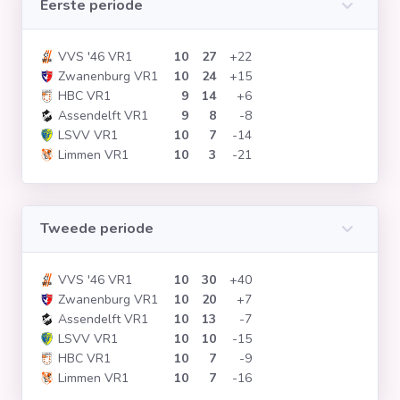
Eerste periode
Clubs
VVS '46 VR1
10
27
+22
Zwanenburg VR1
10
24
+15
Wedstrijden
HBC VR1
9
14
+6
Assendelft VR1
9
8
-8
LSVV VR1
10
7
-14
Statistieken
Limmen VR1
10
3
-21
Voetbalpiramide
Tweede periode
Overige links
VVS '46 VR1
10
30
+40
Zwanenburg VR1
10
20
+7
Assendelft VR1
10
13
-7
LSVV VR1
10
10
-15
HBC VR1
10
7
-9
Limmen VR1
10
7
-16