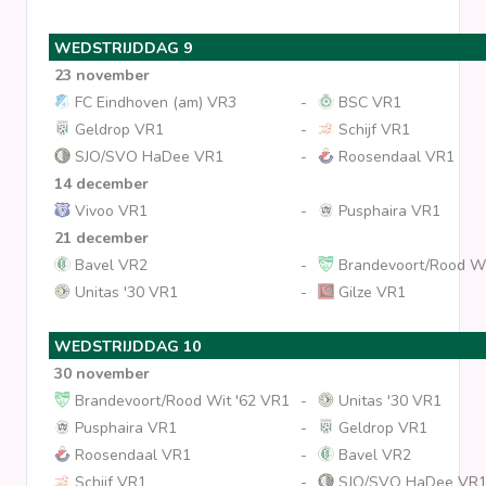
WEDSTRIJDDAG 9
23 november
FC Eindhoven (am) VR3
-
BSC VR1
Geldrop VR1
-
Schijf VR1
SJO/SVO HaDee VR1
-
Roosendaal VR1
14 december
Vivoo VR1
-
Pusphaira VR1
21 december
Bavel VR2
-
Brandevoort/Rood Wi
Unitas '30 VR1
-
Gilze VR1
WEDSTRIJDDAG 10
30 november
Brandevoort/Rood Wit '62 VR1
-
Unitas '30 VR1
Pusphaira VR1
-
Geldrop VR1
Roosendaal VR1
-
Bavel VR2
Schijf VR1
-
SJO/SVO HaDee VR