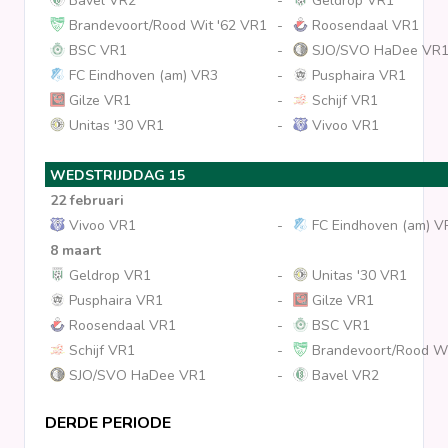
Bavel VR2
-
Geldrop VR1
Brandevoort/Rood Wit '62 VR1
-
Roosendaal VR1
BSC VR1
-
SJO/SVO HaDee VR
FC Eindhoven (am) VR3
-
Pusphaira VR1
Gilze VR1
-
Schijf VR1
Unitas '30 VR1
-
Vivoo VR1
WEDSTRIJDDAG 15
22 februari
Vivoo VR1
-
FC Eindhoven (am) V
8 maart
Geldrop VR1
-
Unitas '30 VR1
Pusphaira VR1
-
Gilze VR1
Roosendaal VR1
-
BSC VR1
Schijf VR1
-
Brandevoort/Rood Wi
SJO/SVO HaDee VR1
-
Bavel VR2
DERDE PERIODE