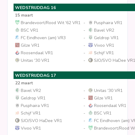
WEDSTRIJDDAG 16
15 maart
Brandevoort/Rood Wit '62 VR1
-
Pusphaira VR1
BSC VR1
-
Bavel VR2
FC Eindhoven (am) VR3
-
Geldrop VR1
Gilze VR1
-
Vivoo VR1
Roosendaal VR1
-
Schijf VR1
Unitas '30 VR1
-
SJO/SVO HaDee VR
WEDSTRIJDDAG 17
22 maart
Bavel VR2
-
Unitas '30 VR1
Geldrop VR1
-
Gilze VR1
Pusphaira VR1
-
Roosendaal VR1
Schijf VR1
-
BSC VR1
SJO/SVO HaDee VR1
-
FC Eindhoven (am) V
Vivoo VR1
-
Brandevoort/Rood Wi