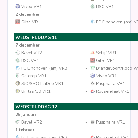
Vivoo VR1
-
BSC VR1
2 december
Gilze VR1
-
FC Eindhoven (am) V
WEDSTRIJDDAG 11
7 december
Bavel VR2
-
Schijf VR1
BSC VR1
-
Gilze VR1
FC Eindhoven (am) VR3
-
Brandevoort/Rood Wi
Geldrop VR1
-
Vivoo VR1
SJO/SVO HaDee VR1
-
Pusphaira VR1
Unitas '30 VR1
-
Roosendaal VR1
WEDSTRIJDDAG 12
25 januari
Bavel VR2
-
Pusphaira VR1
1 februari
FC Eindhoven (am) VR3
-
Roosendaal VR1