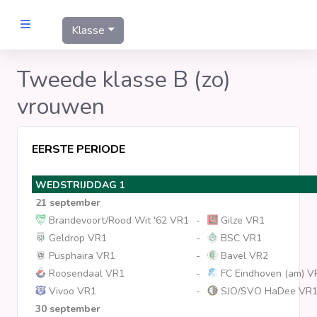
Klasse
MANNEN
Tweede klasse B (zo)
vrouwen
Clubs
Wedstrijden
EERSTE PERIODE
WEDSTRIJDDAG 1
Statistieken
21 september
Brandevoort/Rood Wit '62 VR1
-
Gilze VR1
Voetbalpiramide
Geldrop VR1
-
BSC VR1
Pusphaira VR1
-
Bavel VR2
Roosendaal VR1
-
FC Eindhoven (am) V
Links
Vivoo VR1
-
SJO/SVO HaDee VR
VROUWEN
30 september