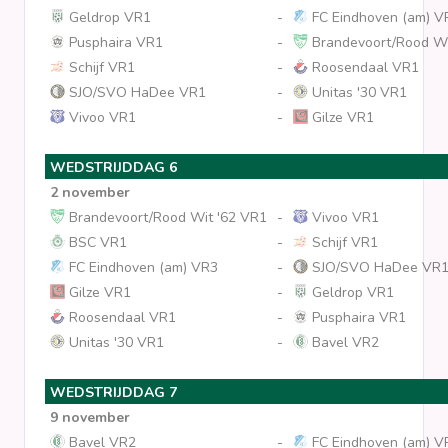
Geldrop VR1
-
FC Eindhoven (am) V
Pusphaira VR1
-
Brandevoort/Rood Wi
Schijf VR1
-
Roosendaal VR1
SJO/SVO HaDee VR1
-
Unitas '30 VR1
Vivoo VR1
-
Gilze VR1
WEDSTRIJDDAG 6
2 november
Brandevoort/Rood Wit '62 VR1
-
Vivoo VR1
BSC VR1
-
Schijf VR1
FC Eindhoven (am) VR3
-
SJO/SVO HaDee VR
Gilze VR1
-
Geldrop VR1
Roosendaal VR1
-
Pusphaira VR1
Unitas '30 VR1
-
Bavel VR2
WEDSTRIJDDAG 7
9 november
Bavel VR2
-
FC Eindhoven (am) V