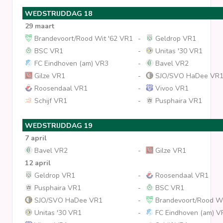
WEDSTRIJDDAG 18
29 maart
Brandevoort/Rood Wit '62 VR1
-
Geldrop VR1
BSC VR1
-
Unitas '30 VR1
FC Eindhoven (am) VR3
-
Bavel VR2
Gilze VR1
-
SJO/SVO HaDee VR
Roosendaal VR1
-
Vivoo VR1
Schijf VR1
-
Pusphaira VR1
WEDSTRIJDDAG 19
7 april
Bavel VR2
-
Gilze VR1
12 april
Geldrop VR1
-
Roosendaal VR1
Pusphaira VR1
-
BSC VR1
SJO/SVO HaDee VR1
-
Brandevoort/Rood Wi
Unitas '30 VR1
-
FC Eindhoven (am) V