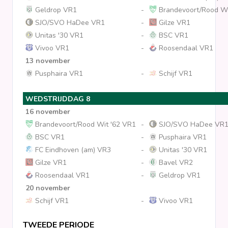
Geldrop VR1
-
Brandevoort/Rood Wi
SJO/SVO HaDee VR1
-
Gilze VR1
Unitas '30 VR1
-
BSC VR1
Vivoo VR1
-
Roosendaal VR1
13 november
Pusphaira VR1
-
Schijf VR1
WEDSTRIJDDAG 8
16 november
Brandevoort/Rood Wit '62 VR1
-
SJO/SVO HaDee VR
BSC VR1
-
Pusphaira VR1
FC Eindhoven (am) VR3
-
Unitas '30 VR1
Gilze VR1
-
Bavel VR2
Roosendaal VR1
-
Geldrop VR1
20 november
Schijf VR1
-
Vivoo VR1
TWEEDE PERIODE