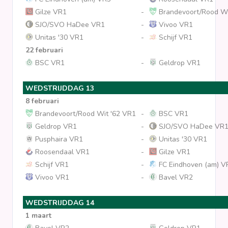
Gilze VR1
-
Brandevoort/Rood Wi
SJO/SVO HaDee VR1
-
Vivoo VR1
Unitas '30 VR1
-
Schijf VR1
22 februari
BSC VR1
-
Geldrop VR1
WEDSTRIJDDAG 13
8 februari
Brandevoort/Rood Wit '62 VR1
-
BSC VR1
Geldrop VR1
-
SJO/SVO HaDee VR
Pusphaira VR1
-
Unitas '30 VR1
Roosendaal VR1
-
Gilze VR1
Schijf VR1
-
FC Eindhoven (am) V
Vivoo VR1
-
Bavel VR2
WEDSTRIJDDAG 14
1 maart