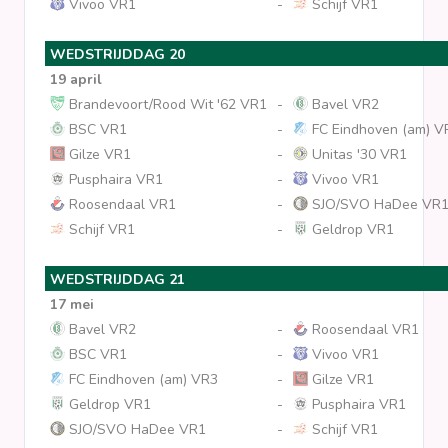
Vivoo VR1
-
Schijf VR1
WEDSTRIJDDAG 20
19 april
Brandevoort/Rood Wit '62 VR1
-
Bavel VR2
BSC VR1
-
FC Eindhoven (am) V
Gilze VR1
-
Unitas '30 VR1
Pusphaira VR1
-
Vivoo VR1
Roosendaal VR1
-
SJO/SVO HaDee VR
Schijf VR1
-
Geldrop VR1
WEDSTRIJDDAG 21
17 mei
Bavel VR2
-
Roosendaal VR1
BSC VR1
-
Vivoo VR1
FC Eindhoven (am) VR3
-
Gilze VR1
Geldrop VR1
-
Pusphaira VR1
SJO/SVO HaDee VR1
-
Schijf VR1