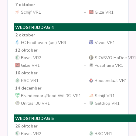
7 oktober
Schijf VR1
-
Gilze VR1
WEDSTRIJDDAG 4
2 oktober
FC Eindhoven (am) VR3
-
Vivoo VR1
12 oktober
Bavel VR2
-
SJO/SVO HaDee VR
Gilze VR1
-
Pusphaira VR1
16 oktober
BSC VR1
-
Roosendaal VR1
14 december
Brandevoort/Rood Wit '62 VR1
-
Schijf VR1
Unitas '30 VR1
-
Geldrop VR1
WEDSTRIJDDAG 5
26 oktober
Bavel VR2
-
BSC VR1