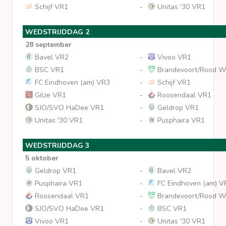
Schijf VR1
-
Unitas '30 VR1
Clubs
WEDSTRIJDDAG 2
28 september
Wedstrijden
Bavel VR2
-
Vivoo VR1
BSC VR1
-
Brandevoort/Rood Wi
Statistieken
FC Eindhoven (am) VR3
-
Schijf VR1
Gilze VR1
-
Roosendaal VR1
SJO/SVO HaDee VR1
-
Geldrop VR1
Voetbalpiramide
Unitas '30 VR1
-
Pusphaira VR1
Overige links
WEDSTRIJDDAG 3
5 oktober
Geldrop VR1
-
Bavel VR2
Pusphaira VR1
-
FC Eindhoven (am) V
Roosendaal VR1
-
Brandevoort/Rood Wi
SJO/SVO HaDee VR1
-
BSC VR1
Vivoo VR1
-
Unitas '30 VR1