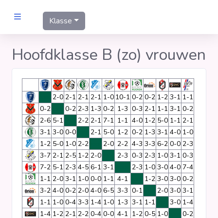
Klasse
MANNEN
Hoofdklasse B (zo) vrouwen
Clubs
xxx
2-0
2-1
2-1
2-1
1-0
10-1
0-2
0-2
1-2
3-1
1-1
Wedstrijden
0-2
xxx
0-2
2-3
1-3
0-2
1-3
0-3
2-1
1-1
3-1
0-2
2-6
5-1
xxx
2-2
2-1
7-1
1-1
4-0
1-2
5-0
1-1
2-1
Statistieken
3-1
3-0
0-0
xxx
2-1
5-0
1-2
0-2
1-3
3-1
4-0
1-0
1-2
5-0
1-0
2-2
xxx
2-0
2-2
4-3
3-3
6-2
0-0
2-3
3-7
2-1
2-5
1-2
2-0
xxx
2-3
0-3
2-3
1-0
3-1
0-3
Voetbalpiramide
7-2
5-1
2-3
4-5
6-1
3-1
xxx
2-3
1-0
3-0
4-0
7-4
1-1
2-0
3-1
1-0
0-0
1-1
4-1
xxx
1-2
3-0
3-0
0-2
Links
3-2
4-0
0-2
2-0
4-0
6-5
3-3
0-1
xxx
2-0
3-0
3-1
1-1
1-0
0-4
3-3
1-4
1-0
1-3
3-1
1-1
xxx
3-0
1-4
VROUWEN
1-4
1-2
2-1
2-2
0-4
0-0
4-1
1-2
0-5
1-0
xxx
0-2