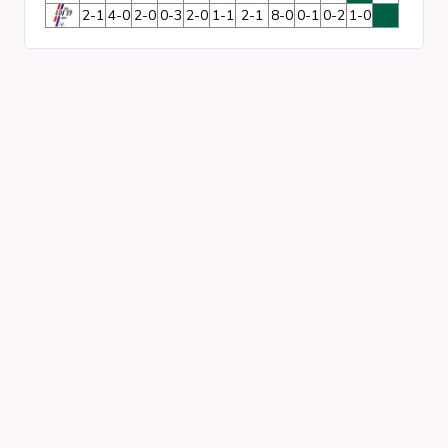
2-1
4-0
2-0
0-3
2-0
1-1
2-1
8-0
0-1
0-2
1-0
xxx
Clubs
Competities
Wedstrijden
Programma's
Matrixen
Statistieken
KNVB-beker
Voetbalpiramide
Districtsbeker
Overige links