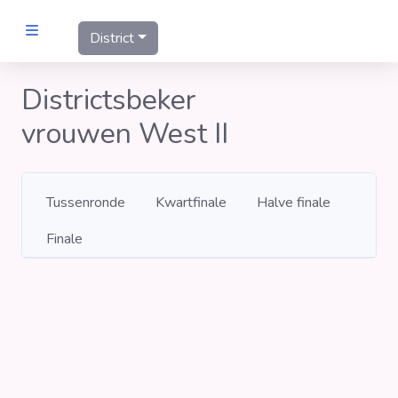
District
MANNEN
Districtsbeker
vrouwen West II
Clubs
Wedstrijden
Tussenronde
Kwartfinale
Halve finale
Statistieken
Finale
Voetbalpiramide
Links
VROUWEN