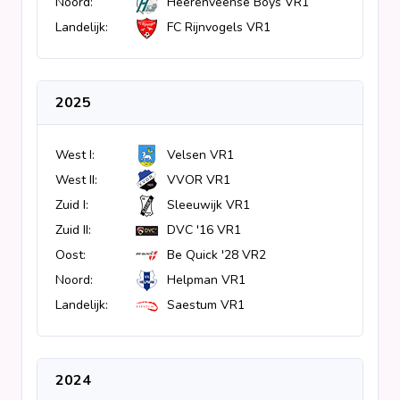
Noord:
Heerenveense Boys VR1
Clubs
Landelijk:
FC Rijnvogels VR1
Wedstrijden
2025
Statistieken
West I:
Velsen VR1
West II:
VVOR VR1
Voetbalpiramide
Zuid I:
Sleeuwijk VR1
Zuid II:
DVC '16 VR1
Overige links
Oost:
Be Quick '28 VR2
Noord:
Helpman VR1
Landelijk:
Saestum VR1
2024