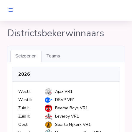
MANNEN
Districtsbekerwinnaars
Clubs
Seizoenen
Teams
Wedstrijden
2026
Statistieken
West I:
Ajax VR1
Voetbalpiramide
West II:
DSVP VR1
Zuid I:
Beerse Boys VR1
Links
Zuid II:
Leveroy VR1
VROUWEN
Oost:
Sparta Nijkerk VR1