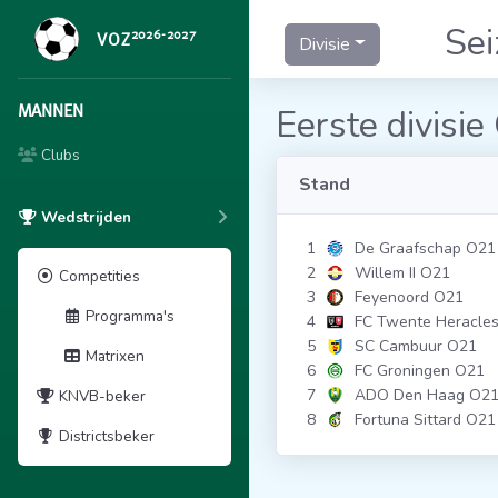
Se
2026-2027
VOZ
Divisie
MANNEN
Eerste divisie
Clubs
Stand
Wedstrijden
1
De Graafschap O21
2
Willem II O21
Competities
3
Feyenoord O21
Programma's
4
FC Twente Heracle
5
SC Cambuur O21
Matrixen
6
FC Groningen O21
7
ADO Den Haag O2
KNVB-beker
8
Fortuna Sittard O21
Districtsbeker