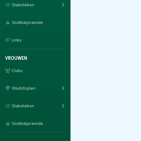
Statistieken
Voetbalpiramide
Links
VROUWEN
Clubs
Wedstrijden
Statistieken
Voetbalpiramide