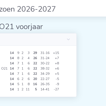
izoen 2026-2027
 O21 voorjaar
14
9
2
3
29
31
16
+15
14
8
2
4
26
31
24
+7
14
7
1
6
22
30
22
+8
s O21
14
7
1
6
22
38
32
+6
14
7
1
6
22
34
29
+5
14
6
2
6
20
22
27
-5
1
14
5
1
8
16
26
35
-9
14
1
2
11
5
14
41
-27